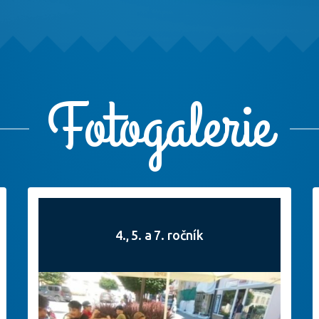
Fotogalerie
4., 5. a 7. ročník