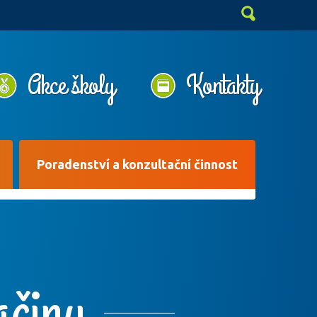
Akce školy
Kontakty
Poradenství a konzultační činnost
ačiny