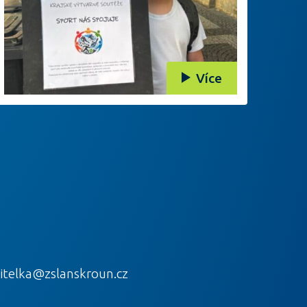
Více
itelka@zslanskroun.cz