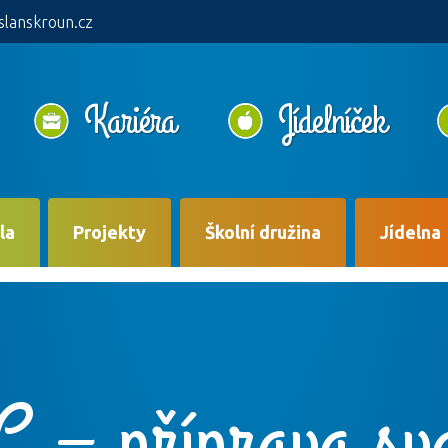
slanskroun.cz
Kariéra
Jídelníček
la
Projekty
Školní družina
Jídelna
 – příprava sv