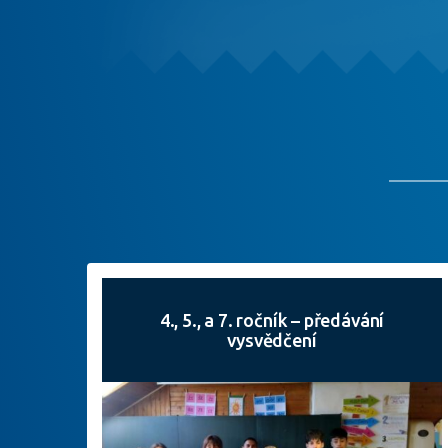
4., 5., a 7. ročník – předávání
vysvědčení