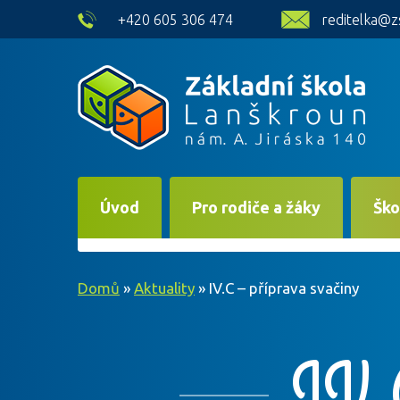
skip to main content
+420 605 306 474
reditelka@z
Úvod
Pro rodiče a žáky
Ško
Domů
»
Aktuality
»
IV.C – příprava svačiny
IV.C