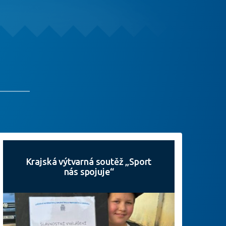
Krajská výtvarná soutěž „Sport
nás spojuje“