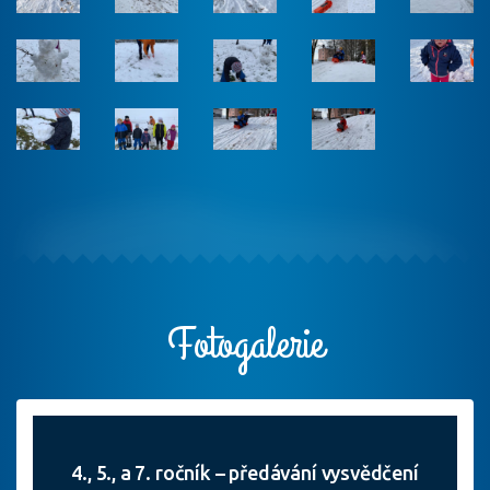
Fotogalerie
4., 5., a 7. ročník – předávání vysvědčení