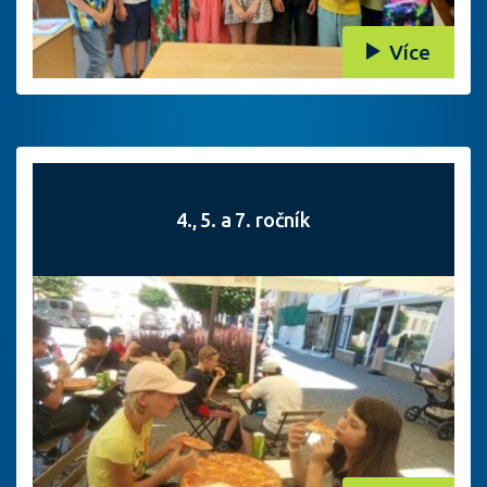
Více
4., 5. a 7. ročník