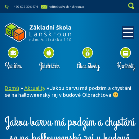
skip to main content
+420 605 306 474
reditelka@zslanskroun.cz
Kariéra
Jídelníček
Akce školy
Kontakty
Domů
»
Aktuality
»
Jakou barvu má podzim a chystání
se na halloweenský rej v budově Olbrachtova
Jakou barvu má podzim a chystání
se na halloweenský rej v budově