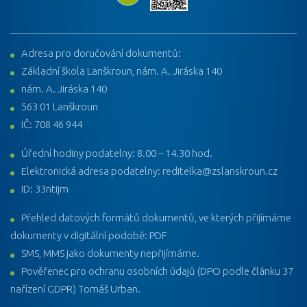
Adresa pro doručování dokumentů:
Základní škola Lanškroun, nám. A. Jiráska 140
nám. A. Jiráska 140
563 01 Lanškroun
IČ: 708 46 944
Úřední hodiny podatelny: 8.00 – 14.30 hod.
Elektronická adresa podatelny: reditelka@zslanskroun.cz
ID: 33ntijm
Přehled datových formátů dokumentů, ve kterých přijímáme
dokumenty v digitální podobě: PDF
SMS, MMS jako dokumenty nepřijímáme.
Pověřenec pro ochranu osobních údajů (DPO podle článku 37
nařízení GDPR) Tomáš Urban.