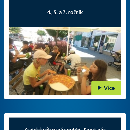
4., 5. a 7. ročník
Více
Krajská výtvarná soutěž „Sport nás