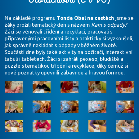
Na základě programu
Tonda Obal na cestách
jsme se
žáky prožili tematický den s názvem
Kam s odpady?
Žáci se věnovali třídění a recyklaci, pracovali s
připravenými pracovními listy a prakticky si vyzkoušeli,
jak správně nakládat s odpady v běžném životě.
Součástí dne byly také aktivity na počítači, interaktivní
tabuli i tabletech. Žáci si zahráli pexeso, bludiště a
puzzle s tematikou třídění a recyklace, díky čemuž si
nové poznatky upevnili zábavnou a hravou formou.