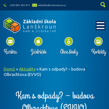
skip to main content
+420 605 306 474
reditelka@zslanskroun.cz
Kariéra
Jídelníček
Akce školy
Kontakty
Domů
»
Aktuality
»
Kam s odpady? – budova
Olbrachtova (EVVO)
Kam s odpady? – budova
Olbrachtova (EVVO)