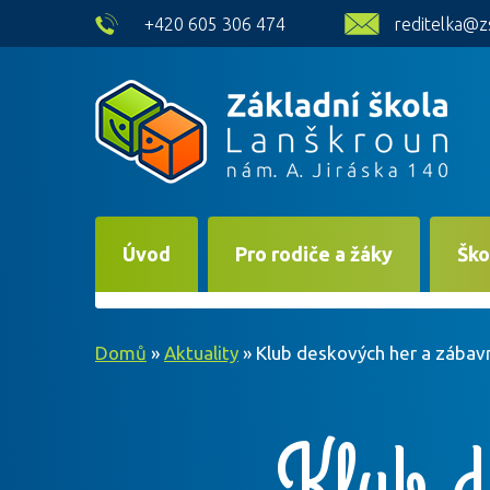
skip to main content
+420 605 306 474
reditelka@z
Úvod
Pro rodiče a žáky
Ško
Domů
»
Aktuality
»
Klub deskových her a zábav
Klub d