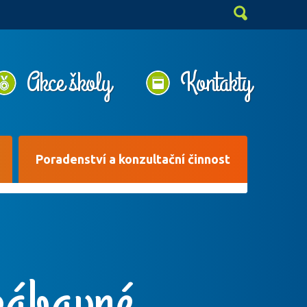
Akce školy
Kontakty
Poradenství a konzultační činnost
zábavné