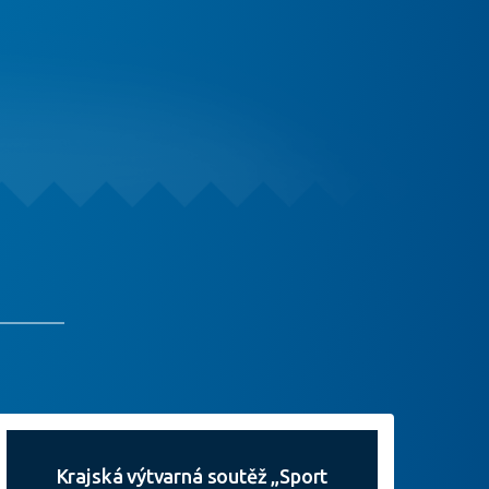
Krajská výtvarná soutěž „Sport