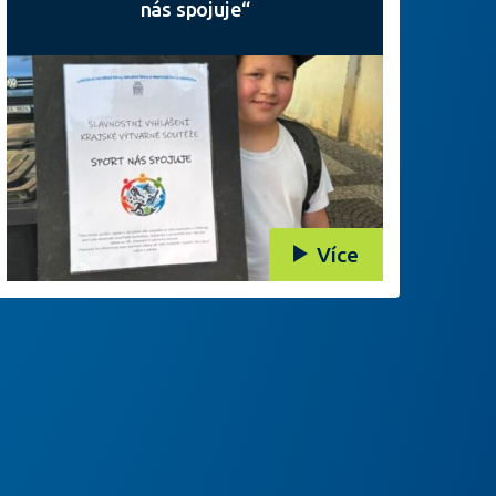
nás spojuje“
Více