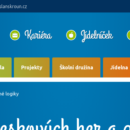
slanskroun.cz
Kariéra
Jídelníček
la
Projekty
Školní družina
Jídelna
né logiky
eskových her a 