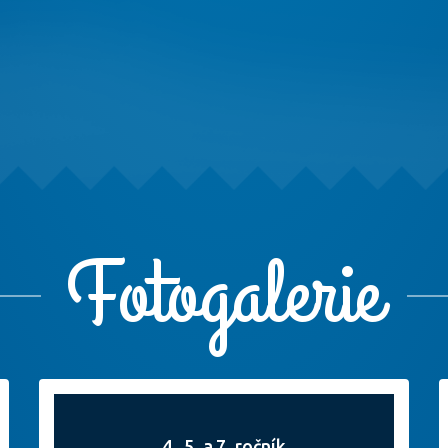
Fotogalerie
4., 5. a 7. ročník