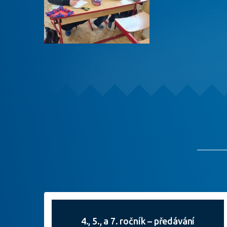
4., 5., a 7. ročník – předávání