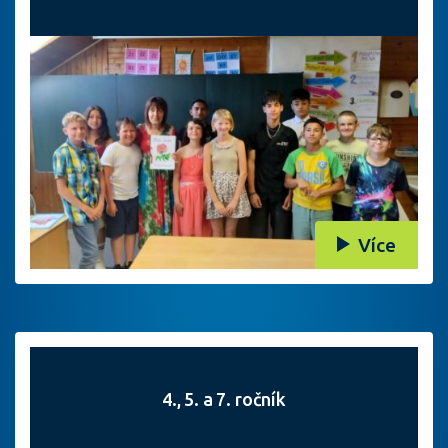
Více
4., 5. a 7. ročník