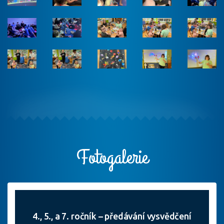
Fotogalerie
4., 5., a 7. ročník – předávání vysvědčení