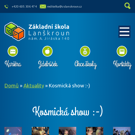
skip to main content
+420 605 306 474
reditelka@zslanskroun.cz
Kariéra
Jídelníček
Akce školy
Kontakty
Domů
»
Aktuality
»
Kosmická show :-)
Kosmická show :-)