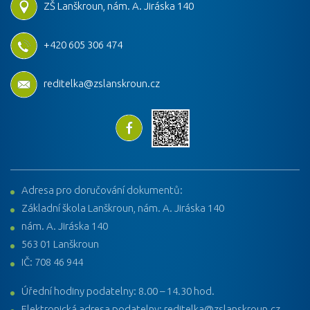
ZŠ Lanškroun, nám. A. Jiráska 140
+420 605 306 474
reditelka@zslanskroun.cz
Adresa pro doručování dokumentů:
Základní škola Lanškroun, nám. A. Jiráska 140
nám. A. Jiráska 140
563 01 Lanškroun
IČ: 708 46 944
Úřední hodiny podatelny: 8.00 – 14.30 hod.
Elektronická adresa podatelny: reditelka@zslanskroun.cz