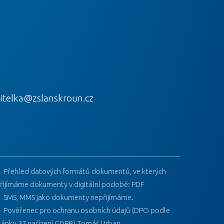
itelka@zslanskroun.cz
Přehled datových formátů dokumentů, ve kterých
řijímáme dokumenty v digitální podobě: PDF
SMS, MMS jako dokumenty nepřijímáme.
Pověřenec pro ochranu osobních údajů (DPO podle
lánku 37 nařízení GDPR) Tomáš Urban.