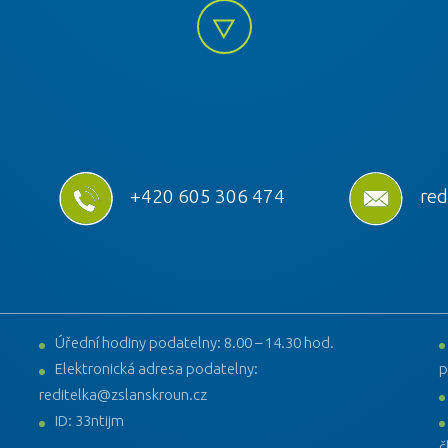
+420 605 306 474
red
Úřední hodiny podatelny: 8.00 – 14.30 hod.
Elektronická adresa podatelny:
p
reditelka@zslanskroun.cz
ID: 33ntijm
č