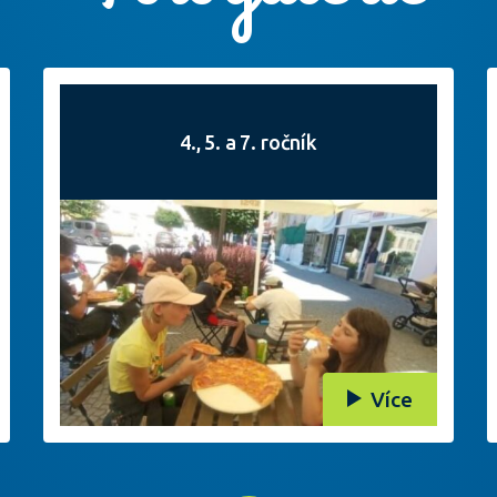
4., 5. a 7. ročník
Více