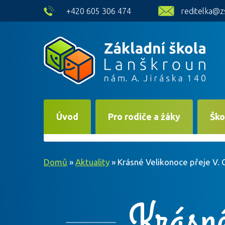
skip to main content
+420 605 306 474
reditelka@z
Úvod
Pro rodiče a žáky
Ško
Domů
»
Aktuality
»
Krásné Velikonoce přeje V. 
Krásné