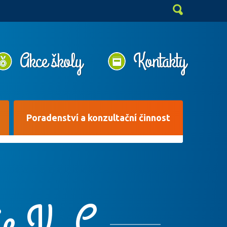
Akce školy
Kontakty
Poradenství a konzultační činnost
je V. C