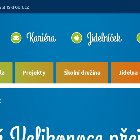
slanskroun.cz
Kariéra
Jídelníček
la
Projekty
Školní družina
Jídelna
C
 Velikonoce pře