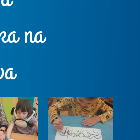
ka na
va