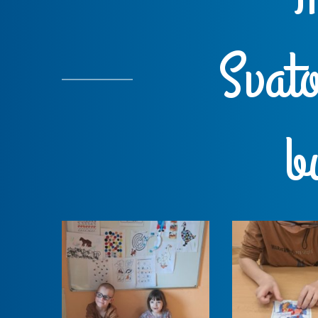
Svat
b