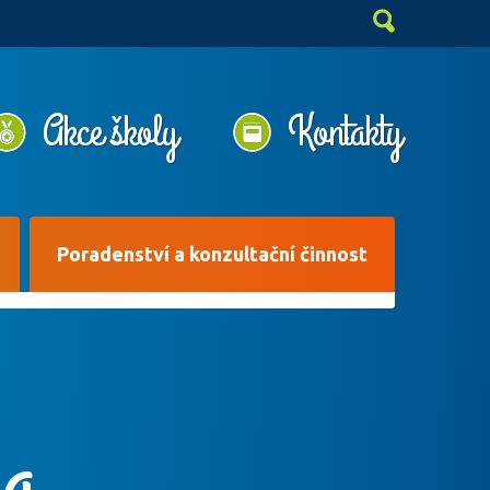
Akce školy
Kontakty
Poradenství a konzultační činnost
 a