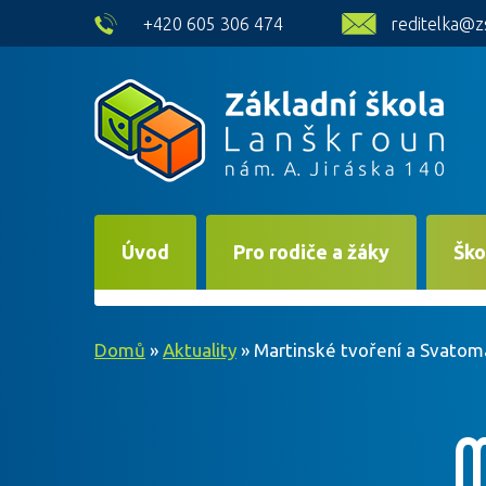
skip to main content
+420 605 306 474
reditelka@z
Úvod
Pro rodiče a žáky
Ško
Domů
»
Aktuality
»
Martinské tvoření a Svatom
M