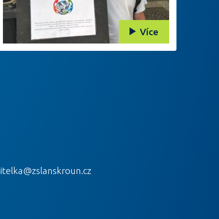
Více
itelka@zslanskroun.cz