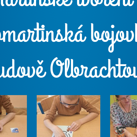
omartinská bojov
udově Olbrachto