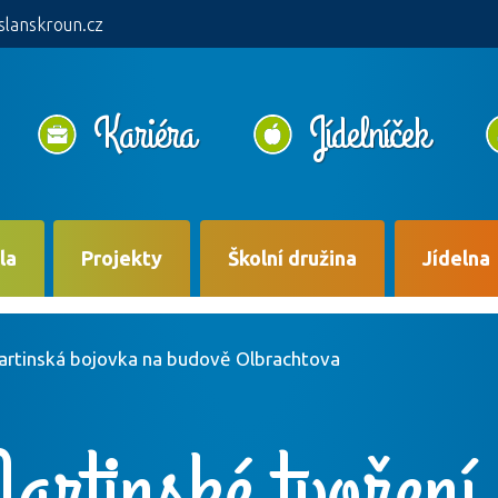
slanskroun.cz
Kariéra
Jídelníček
la
Projekty
Školní družina
Jídelna
artinská bojovka na budově Olbrachtova
artinské tvoření