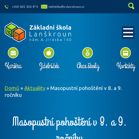
skip to main content
+420 605 306 474
reditelka@zslanskroun.cz
Kariéra
Jídelníček
Akce školy
Kontakty
Domů
»
Aktuality
»
Masopustní pohoštění v 8. a 9.
ročníku
Masopustní pohoštění v 8. a 9.
ročníku