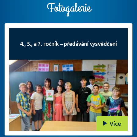
Fotogalerie
4., 5., a 7. ročník – předávání vysvědčení
Více