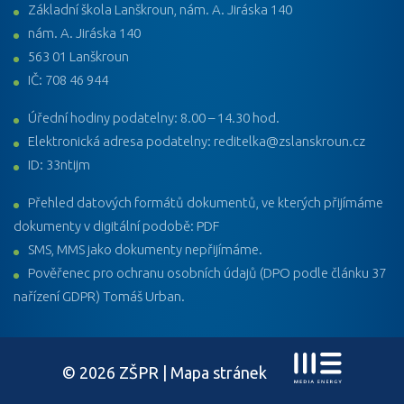
Základní škola Lanškroun, nám. A. Jiráska 140
nám. A. Jiráska 140
563 01 Lanškroun
IČ: 708 46 944
Úřední hodiny podatelny: 8.00 – 14.30 hod.
Elektronická adresa podatelny: reditelka@zslanskroun.cz
ID: 33ntijm
Přehled datových formátů dokumentů, ve kterých přijímáme
dokumenty v digitální podobě: PDF
SMS, MMS jako dokumenty nepřijímáme.
Pověřenec pro ochranu osobních údajů (DPO podle článku 37
nařízení GDPR) Tomáš Urban.
© 2026 ZŠPR |
Mapa stránek