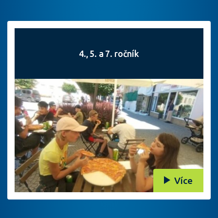
4., 5. a 7. ročník
Více