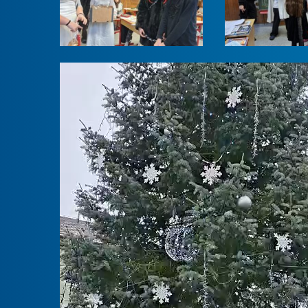
Video
přehrávač