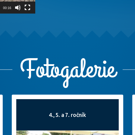
00:16
Fotogalerie
4., 5. a 7. ročník