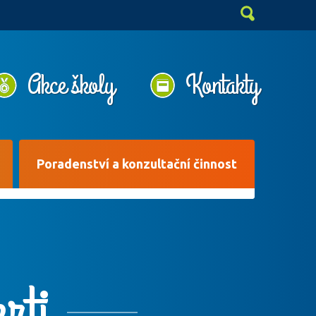
Akce školy
Kontakty
Poradenství a konzultační činnost
rti