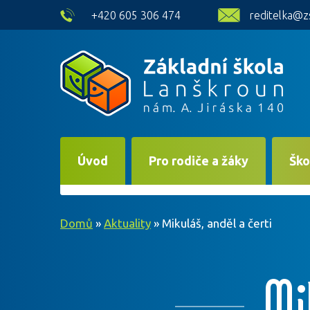
skip to main content
+420 605 306 474
reditelka@z
Úvod
Pro rodiče a žáky
Ško
Domů
»
Aktuality
»
Mikuláš, anděl a čerti
Mi