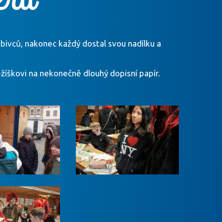
obivců, nakonec každý dostal svou nadílku a
žíškovi na nekonečně dlouhý dopisní papír.