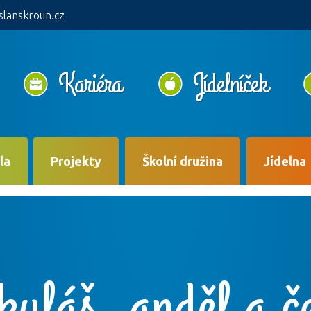
slanskroun.cz
Kariéra
Jídelníček
la
Projekty
Školní družina
Jídelna
kuláš, anděl a če