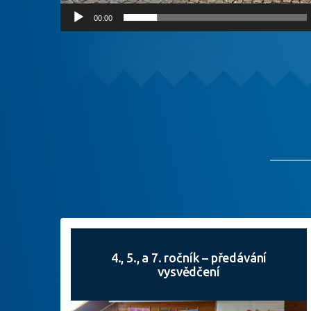
00:00
4., 5., a 7. ročník – předávání
vysvědčení