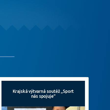
Krajská výtvarná soutěž „Sport
nás spojuje“