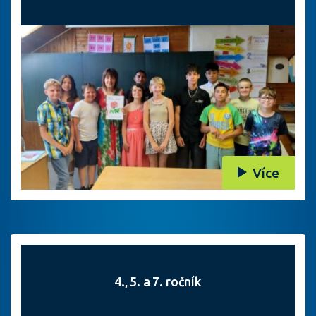
Více
4., 5. a 7. ročník