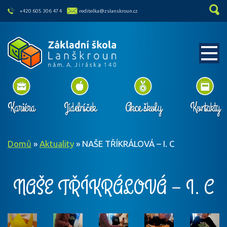
skip to main content
+420 605 306 474
reditelka@zslanskroun.cz
Kariéra
Jídelníček
Akce školy
Kontakty
Domů
»
Aktuality
»
NAŠE TŘÍKRÁLOVÁ – I. C
NAŠE TŘÍKRÁLOVÁ – I. C