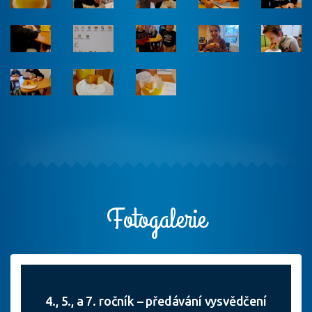
Fotogalerie
4., 5., a 7. ročník – předávání vysvědčení