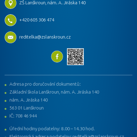
ZŠ Lanškroun, nám. A. Jiráska 140
+420 605 306 474
reditelka@zslanskroun.cz
Adresa pro doručování dokumentů:
Základní škola Lanškroun, nám. A. Jiráska 140
nám. A. Jiráska 140
563 01 Lanškroun
IČ: 708 46 944
Úřední hodiny podatelny: 8.00 – 14.30 hod.
Elektronická adresa podatelny: reditelka@zslanskroun.cz