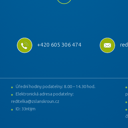
+420 605 306 474
red
Úřední hodiny podatelny: 8.00 – 14.30 hod.
Elektronická adresa podatelny:
p
reditelka@zslanskroun.cz
ID: 33ntijm
č