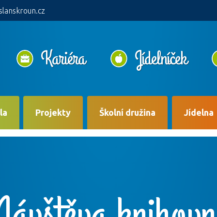
slanskroun.cz
Kariéra
Jídelníček
la
Projekty
Školní družina
Jídelna
ávštěva knihov