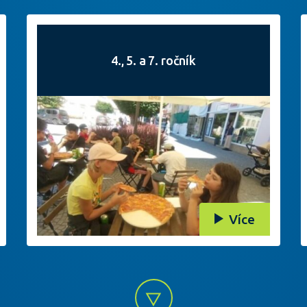
4., 5. a 7. ročník
Více