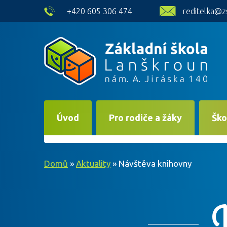
skip to main content
+420 605 306 474
reditelka@z
Úvod
Pro rodiče a žáky
Ško
Domů
»
Aktuality
»
Návštěva knihovny
N