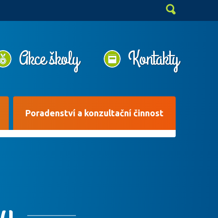
Akce školy
Kontakty
Poradenství a konzultační činnost
ny