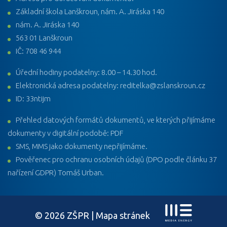
Základní škola Lanškroun, nám. A. Jiráska 140
nám. A. Jiráska 140
563 01 Lanškroun
IČ: 708 46 944
Úřední hodiny podatelny: 8.00 – 14.30 hod.
Elektronická adresa podatelny: reditelka@zslanskroun.cz
ID: 33ntijm
Přehled datových formátů dokumentů, ve kterých přijímáme
dokumenty v digitální podobě: PDF
SMS, MMS jako dokumenty nepřijímáme.
Pověřenec pro ochranu osobních údajů (DPO podle článku 37
nařízení GDPR) Tomáš Urban.
© 2026 ZŠPR |
Mapa stránek