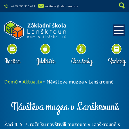
skip to main content
+420 605 306 474
reditelka@zslanskroun.cz
Kariéra
Jídelníček
Akce školy
Kontakty
Domů
»
Aktuality
»
Návštěva muzea v Lanškrouně
Návštěva muzea v Lanškrouně
Žáci 4. 5. 7. ročníku navštívili muzeum v Lanškrouně s