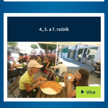
4., 5. a 7. ročník
Více