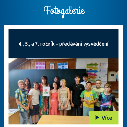
Fotogalerie
4., 5., a 7. ročník – předávání vysvědčení
Více