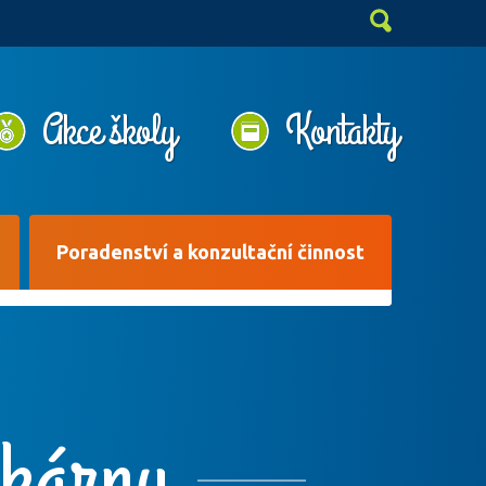
Akce školy
Kontakty
Poradenství a konzultační činnost
ekárny