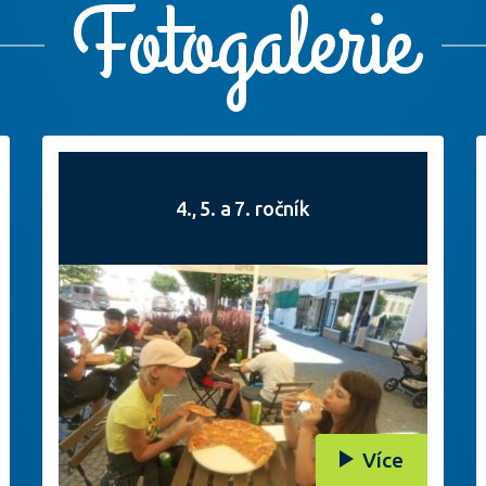
Fotogalerie
4., 5. a 7. ročník
Více