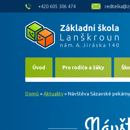
skip to main content
+420 605 306 474
reditelka@z
Úvod
Pro rodiče a žáky
Ško
Domů
»
Aktuality
»
Návštěva Sázavské pekárny
Návšt