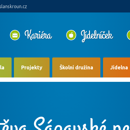
slanskroun.cz
Kariéra
Jídelníček
la
Projekty
Školní družina
Jídelna
ěva Sázavské p