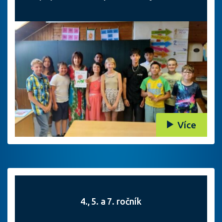
Více
4., 5. a 7. ročník