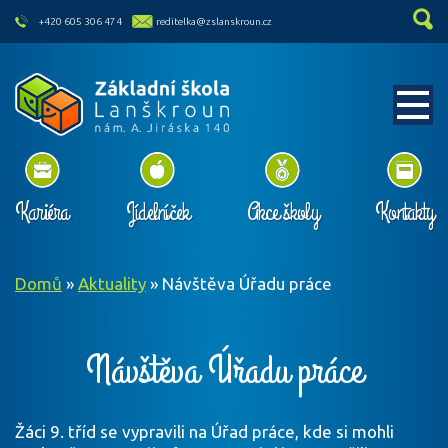
skip to main content
+420 605 306 474
reditelka@zslanskroun.cz
Kariéra
Jídelníček
Akce školy
Kontakty
Domů
»
Aktuality
»
Návštěva Úřadu práce
Návštěva Úřadu práce
Žáci 9. tříd se vypravili na Úřad práce, kde si mohli