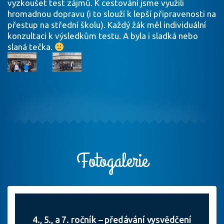
vyzkoušet test zájmů. K cestování jsme využili
hromadnou dopravu (i to slouží k lepší připravenosti na
přestup na střední školu). Každý žák měl individuální
konzultaci k výsledkům testu. A byla i sladká nebo
slaná tečka.
Fotogalerie
4., 5., a 7. ročník – předávání vysvědčení