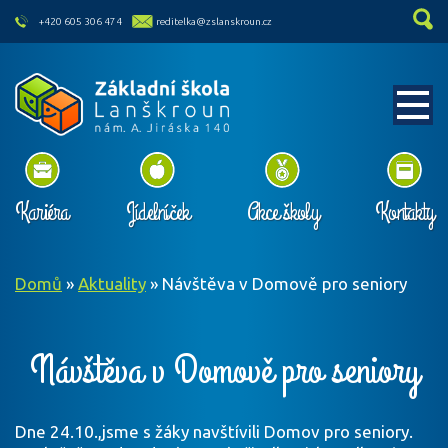
skip to main content
+420 605 306 474
reditelka@zslanskroun.cz
Kariéra
Jídelníček
Akce školy
Kontakty
Domů
»
Aktuality
»
Návštěva v Domově pro seniory
Návštěva v Domově pro seniory
Dne 24.10.,jsme s žáky navštívili Domov pro seniory.