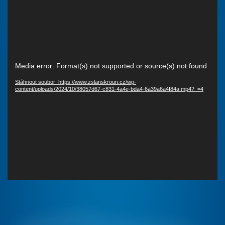
Video
Media error: Format(s) not supported or source(s) not found
přehrávač
Stáhnout soubor: https://www.zslanskroun.cz/wp-
content/uploads/2024/10/38057d67-c831-4a4e-bda4-6a39a6a4f84a.mp4?_=4