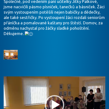
Společně, pod vedením paní učitelky Jitky Palkové,
jsme nacvičili pásmo písniček, tanečků a básniček. Žáci
svým vystoupením potěšili nejen babičky a dědečky,
ale také sestřičky. Po vystoupení žáci rozdali seniorům
přáníčka a pomalované kaštany pro štěstí. Domov, za
odměnu nachystal pro žáčky sladké pohoštění.
Děkujeme.
Video
přehrávač