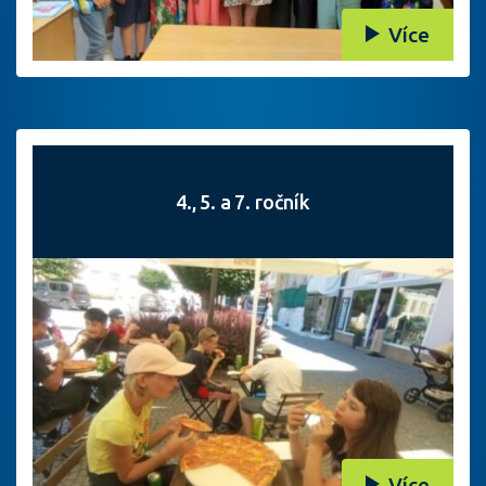
Více
4., 5. a 7. ročník
Více