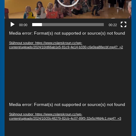
00:00
00:22
Video
Media error: Format(s) not supported or source(s) not found
přehrávač
Stáhnout soubor: https://www.zslanskroun.cz/wp-
content/uploads/2024/10/d66ab1e5-81c9-4e14-b330-c6e0ea88ecbf.mp4?_=2
Video
Media error: Format(s) not supported or source(s) not found
přehrávač
Stáhnout soubor: https://www.zslanskroun.cz/wp-
content/uploads/2024/10/20c48279-82cb-4c07-89f3-32e5cf4fd4c1.mp4?_=3