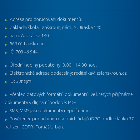
Adresa pro doručování dokumentů:
Základní škola Lanškroun, nám. A. Jiráska 140
nám. A. Jiráska 140
563 01 Lanškroun
IČ: 708 46 944
Úřední hodiny podatelny: 8.00 – 14.30 hod.
Elektronická adresa podatelny: reditelka@zslanskroun.cz
ID: 33ntijm
Přehled datových formátů dokumentů, ve kterých přijímáme
dokumenty v digitální podobě: PDF
SMS, MMS jako dokumenty nepřijímáme.
Pověřenec pro ochranu osobních údajů (DPO podle článku 37
nařízení GDPR) Tomáš Urban.