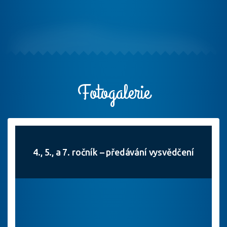
Fotogalerie
4., 5., a 7. ročník – předávání vysvědčení