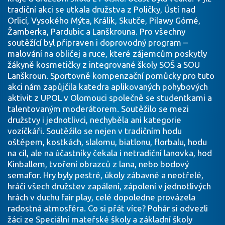
tradiční akci se utkala družstva z Poličky, Ústí nad
Orlicí, Vysokého Mýta, Králík, Skutče, Pilawy Górné,
Žamberka, Pardubic a Lanškrouna. Pro všechny
soutěžící byl připraven i doprovodný program –
malování na obličej a ruce, které zájemcům poskytly
žákyně kosmetičky z integrované školy SOŠ a SOU
Lanškroun. Sportovně kompenzační pomůcky pro tuto
akci nám zapůjčila katedra aplikovaných pohybových
aktivit z UPOL v Olomouci společně se studentkami a
talentovaným moderátorem. Soutěžilo se mezi
družstvy i jednotlivci, nechyběla ani kategorie
vozíčkáři. Soutěžilo se nejen v tradičním hodu
oštěpem, kostkách, slalomu, biatlonu, florbalu, hodu
na cíl, ale na účastníky čekala i netradiční lanovka, hod
Kinballem, tvoření obrazců z lana, nebo bodový
semafor. Hry byly pestré, úkoly zábavné a neotřelé,
hráči všech družstev zapálení, zápolení v jednotlivých
hrách v duchu fair play, celé dopoledne provázela
radostná atmosféra. Co si přát více? Pohár si odvezli
žáci ze Speciální mateřské školy a základní školy