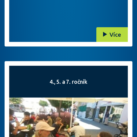
Více
4., 5. a 7. ročník