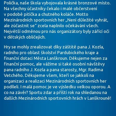
Polička, naše škola vybojovala krásné bronzové místo.
Na všechny účastníky čekalo i malé občerstvení
v podobě pitíčka a chutného koláče. Motto
Mezinárodních sportovních her „Není důležité vyhrát,
ale zúčastnit se“ zcela naplnilo očekávání všech.
Největší odměnou pro nás organizátory byly zářící oči
v dětských obličejích.
Hry se mohly zrealizovat díky záštitě pana J. Kozla,
radního pro oblast školství Pardubického kraje a
finanční dotaci Města Lanškroun. Děkujeme nejen za
finanční pomoc, ale vážíme si také osobní návštěvy
pana radního J. Kozla a pana starosty, Mgr. Radima
Vetchého. Děkujeme všem, kteří se jakkoli na
organizaci a realizaci Mezinárodních sportovních her
podíleli. I malá pomoc je ve výsledku velkou oporou. A
co na závěr? Sportu zdar a příští rok na shledanou na
dalších Mezinárodních sportovních hrách v Lanškrouně!