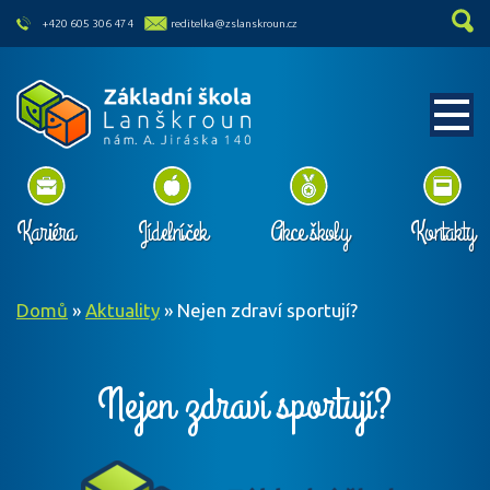
skip to main content
+420 605 306 474
reditelka@zslanskroun.cz
Kariéra
Jídelníček
Akce školy
Kontakty
Domů
»
Aktuality
»
Nejen zdraví sportují?
Nejen zdraví sportují?