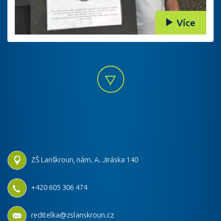
Více
ZŠ Lanškroun, nám. A. Jiráska 140
+420 605 306 474
reditelka@zslanskroun.cz