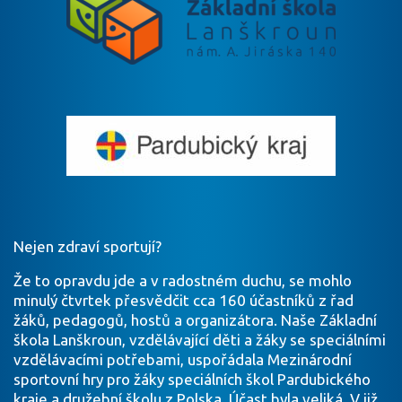
Nejen zdraví sportují?
Že to opravdu jde a v radostném duchu, se mohlo
minulý čtvrtek přesvědčit cca 160 účastníků z řad
žáků, pedagogů, hostů a organizátora. Naše Základní
škola Lanškroun, vzdělávající děti a žáky se speciálními
vzdělávacími potřebami, uspořádala Mezinárodní
sportovní hry pro žáky speciálních škol Pardubického
kraje a družební školu z Polska. Účast byla veliká. V již