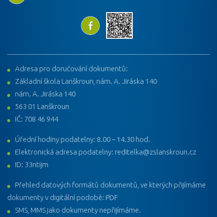
Adresa pro doručování dokumentů:
Základní škola Lanškroun, nám. A. Jiráska 140
nám. A. Jiráska 140
563 01 Lanškroun
IČ: 708 46 944
Úřední hodiny podatelny: 8.00 – 14.30 hod.
Elektronická adresa podatelny: reditelka@zslanskroun.cz
ID: 33ntijm
Přehled datových formátů dokumentů, ve kterých přijímáme
dokumenty v digitální podobě: PDF
SMS, MMS jako dokumenty nepřijímáme.