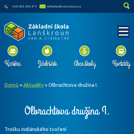
skip to main content
+420 605 306 474
reditelka@zslanskroun.cz
Kariéra
Jídelníček
Akce školy
Kontakty
Domů
»
Aktuality
»
Olbrachtova družina I.
Olbrachtova družina I.
Trošku indiánského tvoření