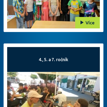
Více
4., 5. a 7. ročník