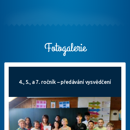
Fotogalerie
4., 5., a 7. ročník – předávání vysvědčení