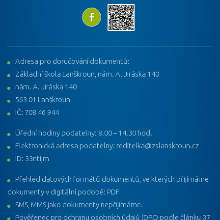
Adresa pro doručování dokumentů:
Základní škola Lanškroun, nám. A. Jiráska 140
nám. A. Jiráska 140
563 01 Lanškroun
IČ: 708 46 944
Úřední hodiny podatelny: 8.00 – 14.30 hod.
Elektronická adresa podatelny: reditelka@zslanskroun.cz
ID: 33ntijm
Přehled datových formátů dokumentů, ve kterých přijímáme
dokumenty v digitální podobě: PDF
SMS, MMS jako dokumenty nepřijímáme.
Pověřenec pro ochranu osobních údajů (DPO podle článku 37