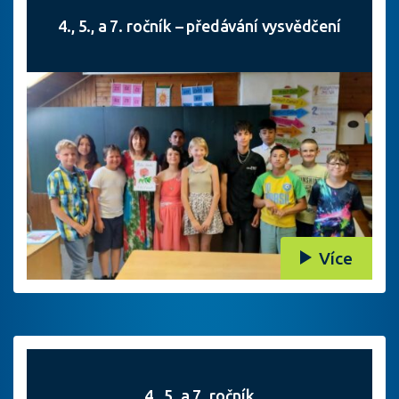
4., 5., a 7. ročník – předávání vysvědčení
Více
4., 5. a 7. ročník