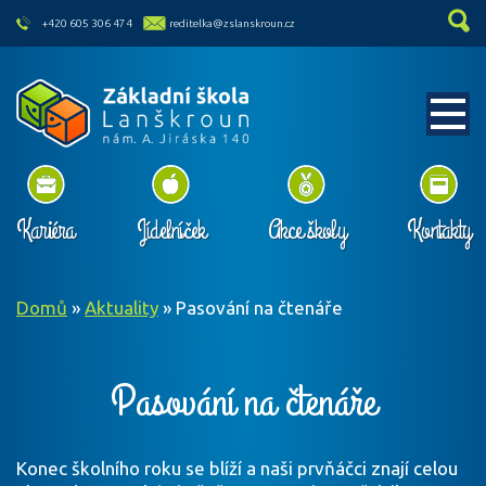
skip to main content
+420 605 306 474
reditelka@zslanskroun.cz
Kariéra
Jídelníček
Akce školy
Kontakty
Domů
»
Aktuality
»
Pasování na čtenáře
Pasování na čtenáře
Konec školního roku se blíží a naši prvňáčci znají celou