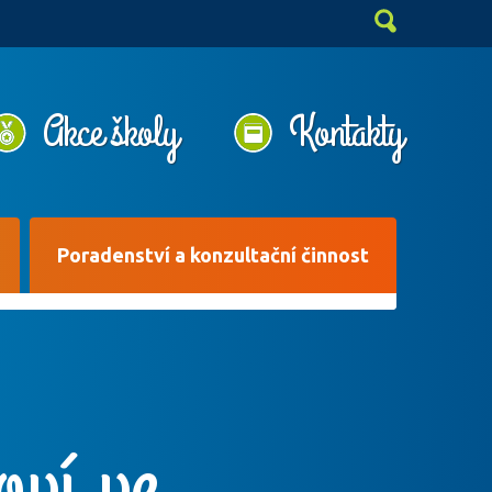
Akce školy
Kontakty
Poradenství a konzultační činnost
oví ve