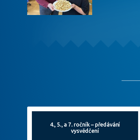
4., 5., a 7. ročník – předávání
vysvědčení