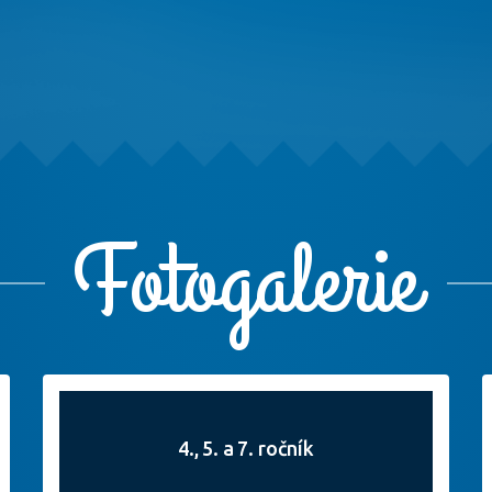
Fotogalerie
4., 5. a 7. ročník