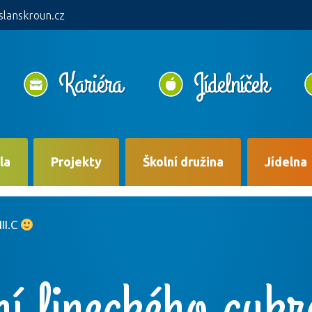
slanskroun.cz
Kariéra
Jídelníček
la
Projekty
Školní družina
Jídelna
II.C
í lineckého cukr