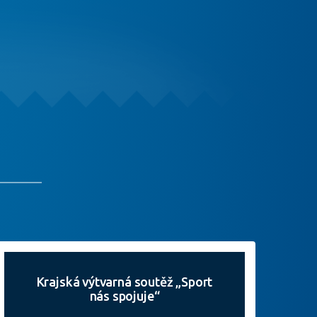
Krajská výtvarná soutěž „Sport
nás spojuje“