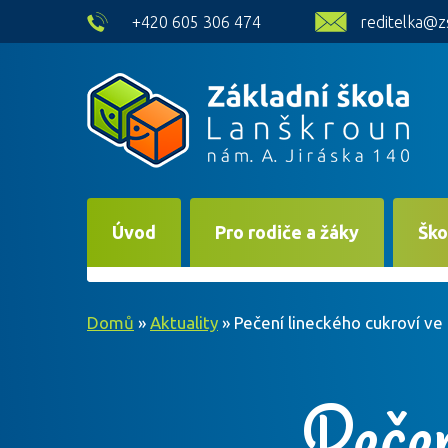
skip to main content
+420 605 306 474
reditelka@z
Úvod
Pro rodiče a žáky
Ško
Domů
»
Aktuality
»
Pečení lineckého cukroví ve I
Pečen