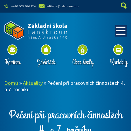
skip to main content
+420 605 306 474
reditelka@zslanskroun.cz
Kariéra
Jídelníček
Akce školy
Kontakty
Domů
»
Aktuality
»
Pečení při pracovních činnostech 4.
a 7. ročníku
Pečení při pracovních činnostech
4. a 7. ročníku