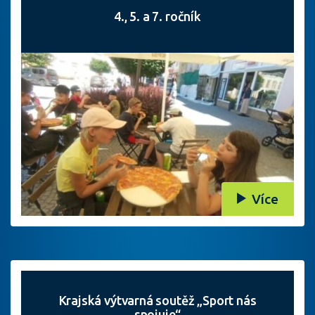
4., 5. a 7. ročník
Více
Krajská výtvarná soutěž „Sport nás
spojuje“