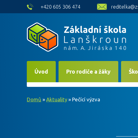
skip to main content
+420 605 306 474
reditelka@z
Úvod
Pro rodiče a žáky
Ško
Domů
»
Aktuality
»
Pečící výzva