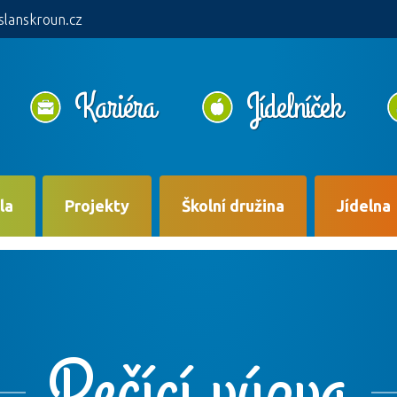
slanskroun.cz
Kariéra
Jídelníček
la
Projekty
Školní družina
Jídelna
Pečící výzva