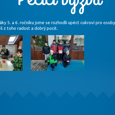
áky 5. a 6. ročníku jsme se rozhodli upéct cukroví pro osoby
i z toho radost a dobrý pocit.