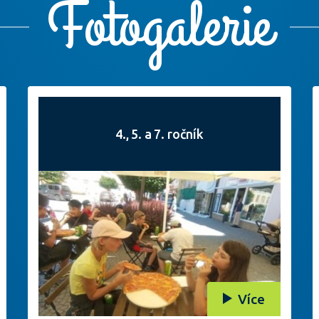
Fotogalerie
4., 5. a 7. ročník
Více