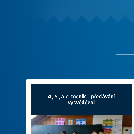
4., 5., a 7. ročník – předávání
vysvědčení