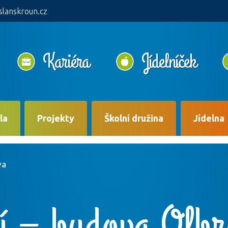
slanskroun.cz
Kariéra
Jídelníček
la
Projekty
Školní družina
Jídelna
va
í – budova Olbr