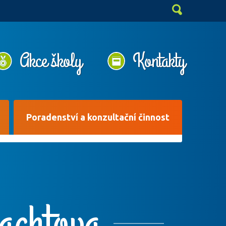
Akce školy
Kontakty
Poradenství a konzultační činnost
achtova