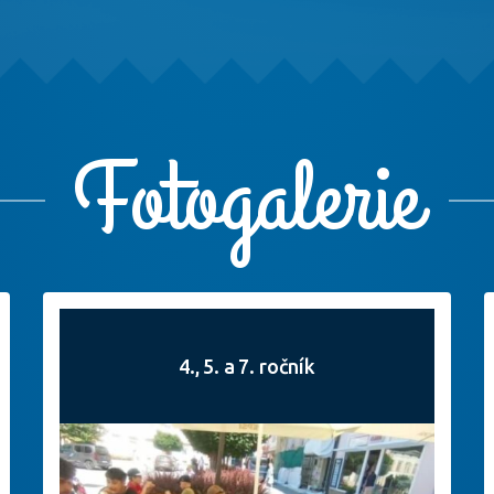
Fotogalerie
4., 5. a 7. ročník