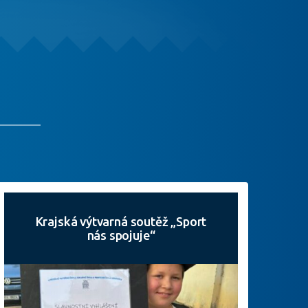
Krajská výtvarná soutěž „Sport
nás spojuje“