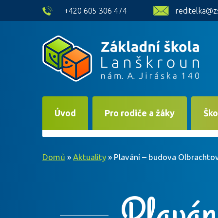
skip to main content
+420 605 306 474
reditelka@z
Úvod
Pro rodiče a žáky
Ško
Domů
»
Aktuality
»
Plavání – budova Olbrachto
Plaván