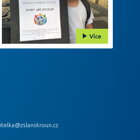
Více
itelka@zslanskroun.cz