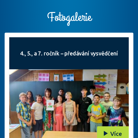
Fotogalerie
4., 5., a 7. ročník – předávání vysvědčení
Více