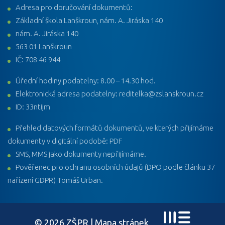
Adresa pro doručování dokumentů:
Základní škola Lanškroun, nám. A. Jiráska 140
nám. A. Jiráska 140
563 01 Lanškroun
IČ: 708 46 944
Úřední hodiny podatelny: 8.00 – 14.30 hod.
Elektronická adresa podatelny: reditelka@zslanskroun.cz
ID: 33ntijm
Přehled datových formátů dokumentů, ve kterých přijímáme
dokumenty v digitální podobě: PDF
SMS, MMS jako dokumenty nepřijímáme.
Pověřenec pro ochranu osobních údajů (DPO podle článku 37
nařízení GDPR) Tomáš Urban.
© 2026 ZŠPR |
Mapa stránek