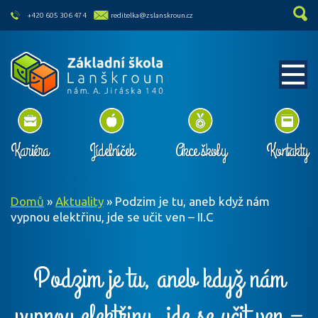
skip to main content
+420 605 306 474
reditelka@zslanskroun.cz
Kariéra
Jídelníček
Akce školy
Kontakty
Domů
»
Aktuality
»
Podzim je tu, aneb když nám
vypnou elektřinu, jde se učit ven – II.C
Podzim je tu, aneb když nám
vypnou elektřinu, jde se učit ven –