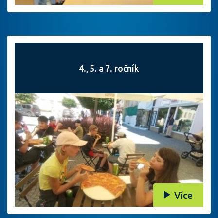
4., 5. a 7. ročník
Více