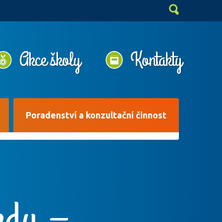
Akce školy
Kontakty
Poradenství a konzultační činnost
edu –