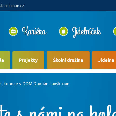
slanskroun.cz
Kariéra
Jídelníček
la
Projekty
Školní družina
Jídelna
Velikonoce v DDM Damián Lanškroun
te s námi na kol