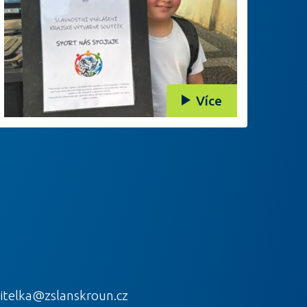
Více
itelka@zslanskroun.cz