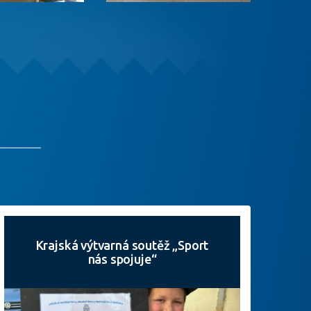
Krajská výtvarná soutěž „Sport
nás spojuje“