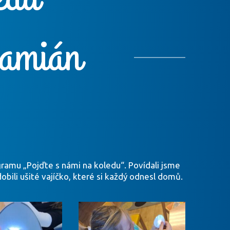
amián
gramu „Pojďte s námi na koledu“. Povídali jsme
obili ušité vajíčko, které si každý odnesl domů.