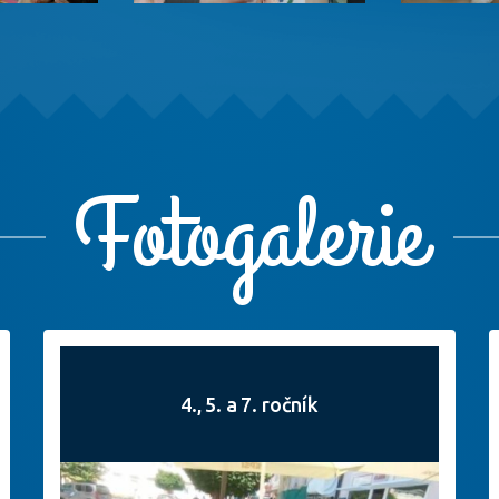
Fotogalerie
4., 5. a 7. ročník