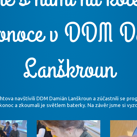
konoce v DDM D
Lanškroun
htova navštívili DDM Damián Lanškroun a zúčastnili se pro
likonoc a zkoumali je světlem baterky. Na závěr jsme si vyzd