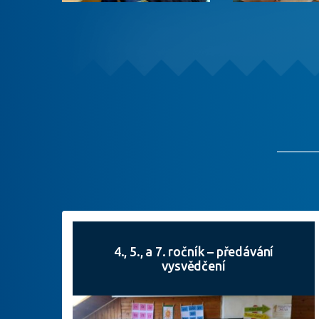
4., 5., a 7. ročník – předávání
vysvědčení