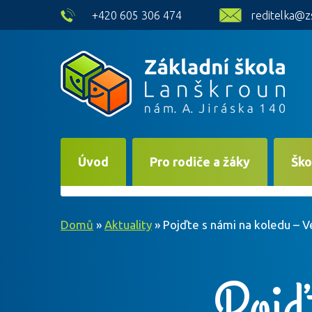
skip to main content
+420 605 306 474
reditelka@z
Úvod
Pro rodiče a žáky
Ško
Domů
»
Aktuality
»
Pojďte s námi na koledu – 
Pojď