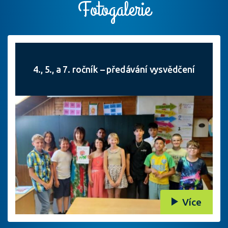
Fotogalerie
4., 5., a 7. ročník – předávání vysvědčení
Více