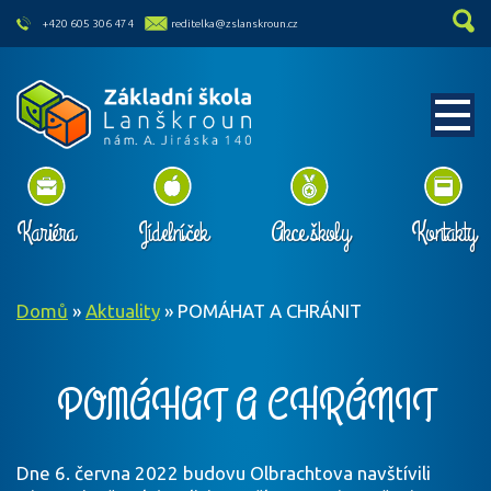
skip to main content
+420 605 306 474
reditelka@zslanskroun.cz
Kariéra
Jídelníček
Akce školy
Kontakty
Domů
»
Aktuality
»
POMÁHAT A CHRÁNIT
POMÁHAT A CHRÁNIT
Dne 6. června 2022 budovu Olbrachtova navštívili