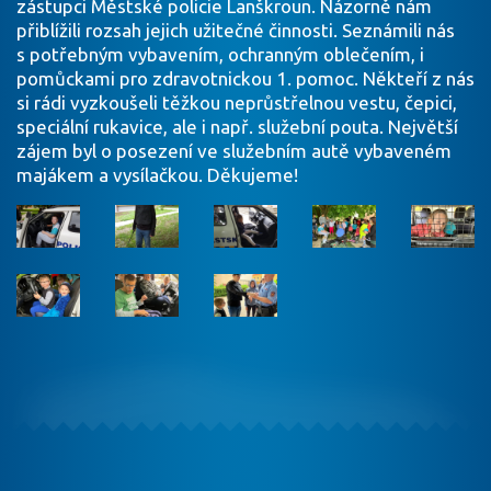
zástupci Městské policie Lanškroun. Názorně nám
přiblížili rozsah jejich užitečné činnosti. Seznámili nás
s potřebným vybavením, ochranným oblečením, i
pomůckami pro zdravotnickou 1. pomoc. Někteří z nás
si rádi vyzkoušeli těžkou neprůstřelnou vestu, čepici,
speciální rukavice, ale i např. služební pouta. Největší
zájem byl o posezení ve služebním autě vybaveném
majákem a vysílačkou. Děkujeme!