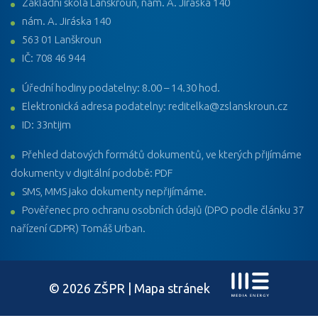
Základní škola Lanškroun, nám. A. Jiráska 140
nám. A. Jiráska 140
563 01 Lanškroun
IČ: 708 46 944
Úřední hodiny podatelny: 8.00 – 14.30 hod.
Elektronická adresa podatelny: reditelka@zslanskroun.cz
ID: 33ntijm
Přehled datových formátů dokumentů, ve kterých přijímáme
dokumenty v digitální podobě: PDF
SMS, MMS jako dokumenty nepřijímáme.
Pověřenec pro ochranu osobních údajů (DPO podle článku 37
nařízení GDPR) Tomáš Urban.
© 2026 ZŠPR |
Mapa stránek