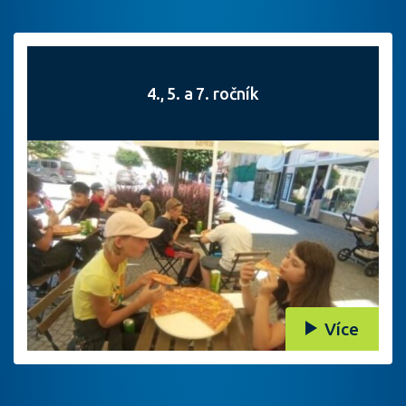
4., 5. a 7. ročník
Více