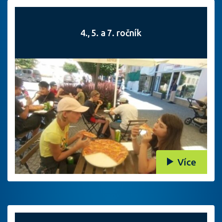
4., 5. a 7. ročník
Více