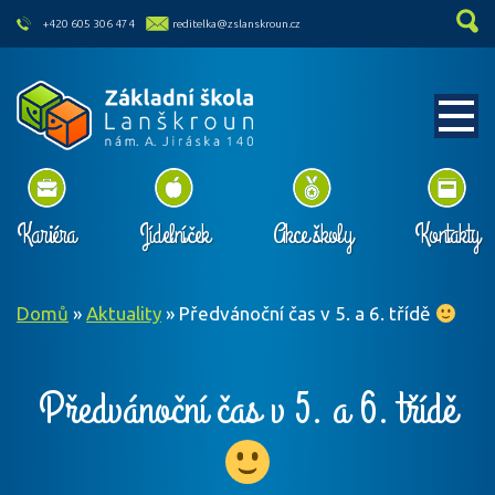
skip to main content
+420 605 306 474
reditelka@zslanskroun.cz
Kariéra
Jídelníček
Akce školy
Kontakty
Domů
»
Aktuality
»
Předvánoční čas v 5. a 6. třídě
Předvánoční čas v 5. a 6. třídě