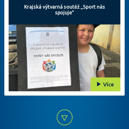
Krajská výtvarná soutěž „Sport nás
spojuje“
Více