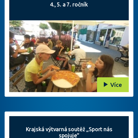
4., 5. a 7. ročník
Více
Krajská výtvarná soutěž „Sport nás
spojuje“