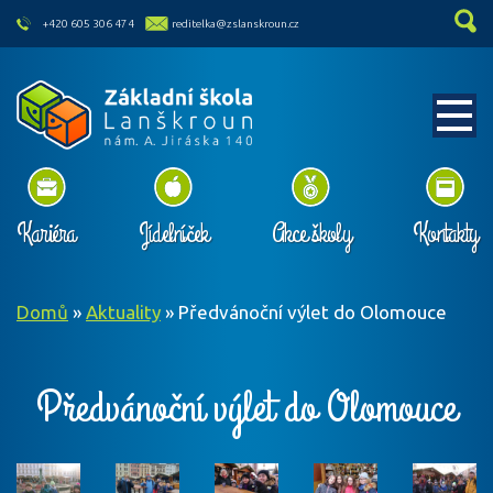
skip to main content
+420 605 306 474
reditelka@zslanskroun.cz
Kariéra
Jídelníček
Akce školy
Kontakty
Domů
»
Aktuality
»
Předvánoční výlet do Olomouce
Předvánoční výlet do Olomouce