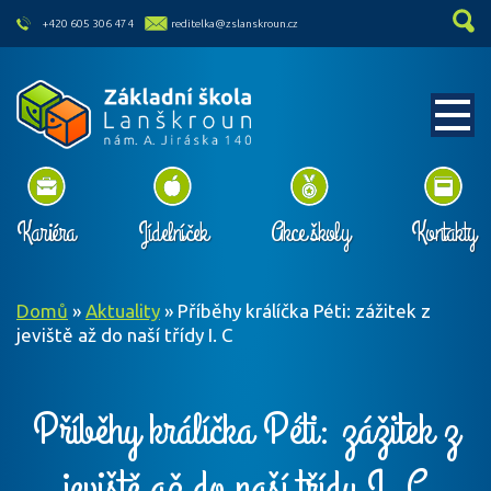
skip to main content
+420 605 306 474
reditelka@zslanskroun.cz
Kariéra
Jídelníček
Akce školy
Kontakty
Domů
»
Aktuality
»
Příběhy králíčka Péti: zážitek z
jeviště až do naší třídy I. C
Příběhy králíčka Péti: zážitek z
jeviště až do naší třídy I. C