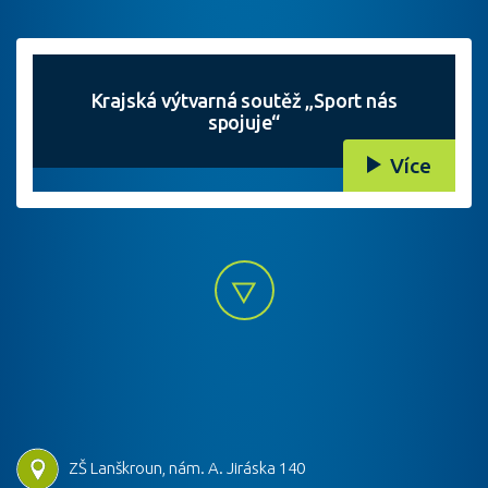
Krajská výtvarná soutěž „Sport nás
spojuje“
Více
ZŠ Lanškroun, nám. A. Jiráska 140