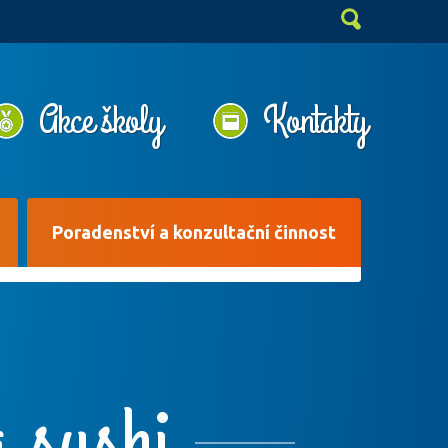
Akce školy
Kontakty
Poradenství a konzultační činnost
 sushi