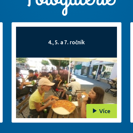
4., 5. a 7. ročník
Více