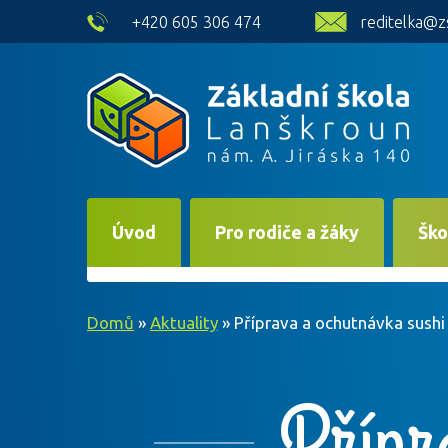
skip to main content
+420 605 306 474
reditelka@z
Úvod
Pro rodiče a žáky
Ško
Domů
»
Aktuality
»
Příprava a ochutnávka sushi
Přípr