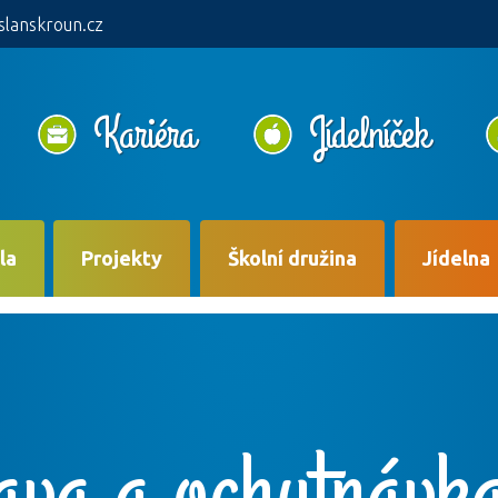
slanskroun.cz
Kariéra
Jídelníček
la
Projekty
Školní družina
Jídelna
ava a ochutnávka