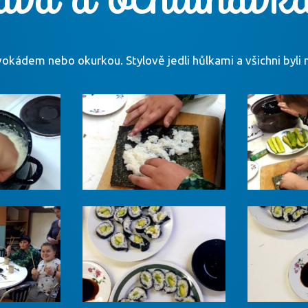
 s avokádem nebo okurkou. Stylově jedli hůlkami a všichni byli 