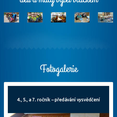
Fotogalerie
4., 5., a 7. ročník – předávání vysvědčení