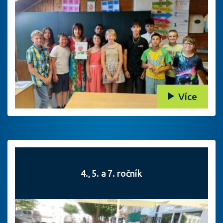
Více
4., 5. a 7. ročník