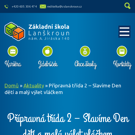
skip to main content
+420 605 306 474
reditelka@zslanskroun.cz
Kariéra
Jídelníček
Akce školy
Kontakty
Domů
»
Aktuality
»
Přípravná třída 2 – Slavíme Den
dětí a malý výlet vláčkem
Přípravná třída 2 – Slavíme Den
dětí a malý výlet vláčkem