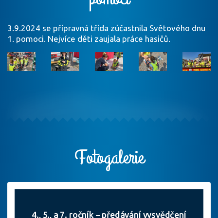
3.9.2024 se přípravná třída zúčastnila Světového dnu
1. pomoci. Nejvíce děti zaujala práce hasičů.
Fotogalerie
4., 5., a 7. ročník – předávání vysvědčení