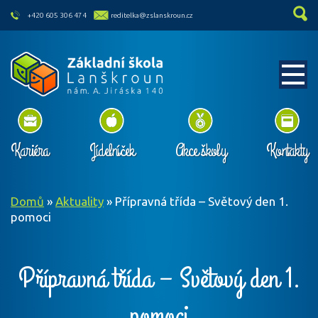
skip to main content
+420 605 306 474
reditelka@zslanskroun.cz
Kariéra
Jídelníček
Akce školy
Kontakty
Domů
»
Aktuality
»
Přípravná třída – Světový den 1.
pomoci
Přípravná třída – Světový den 1.
pomoci