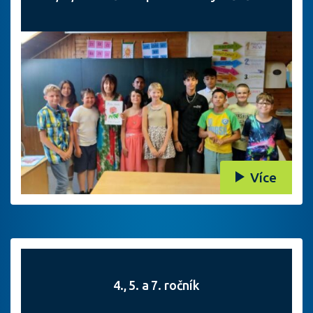
Více
4., 5. a 7. ročník