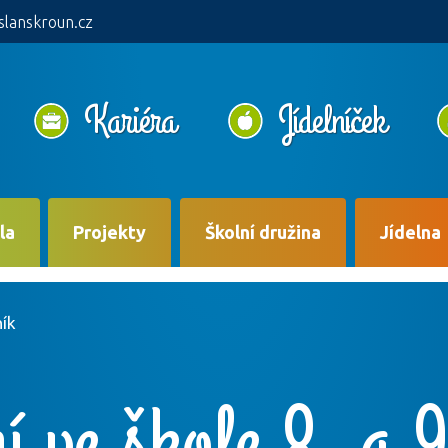
slanskroun.cz
Kariéra
Jídelníček
la
Projekty
Školní družina
Jídelna
ník
í ve škole 8. a 