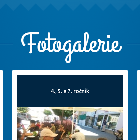
Fotogalerie
4., 5. a 7. ročník