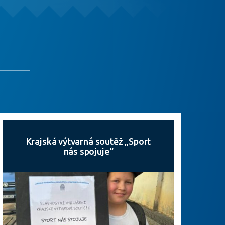
Krajská výtvarná soutěž „Sport
nás spojuje“