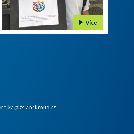
Více
itelka@zslanskroun.cz