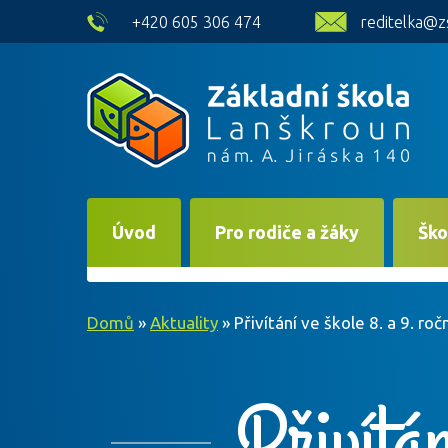
skip to main content
+420 605 306 474
reditelka@z
Úvod
Pro rodiče a žáky
Ško
Domů
»
Aktuality
»
Přivítání ve škole 8. a 9. roč
Přivítán