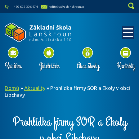
skip to main content
+420 605 306 474
reditelka@zslanskroun.cz
Kariéra
Jídelníček
Akce školy
Kontakty
Domů
»
Aktuality
»
Prohlídka firmy SOR a Ekoly v obci
Libchavy
Prohlídka firmy SOR a Ekoly
v obci Libchavy