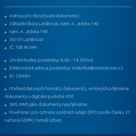
Adresa pro doručování dokumentů:
Základní škola Lanškroun, nám. A. Jiráska 140
nám. A. Jiráska 140
563 01 Lanškroun
IČ: 708 46 944
Úřední hodiny podatelny: 8.00 – 14.30 hod.
Elektronická adresa podatelny: reditelka@zslanskroun.cz
ID: 33ntijm
Přehled datových formátů dokumentů, ve kterých přijímáme
dokumenty v digitální podobě: PDF
SMS, MMS jako dokumenty nepřijímáme.
Pověřenec pro ochranu osobních údajů (DPO podle článku 37
nařízení GDPR) Tomáš Urban.