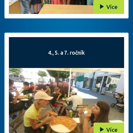
Více
4., 5. a 7. ročník
Více