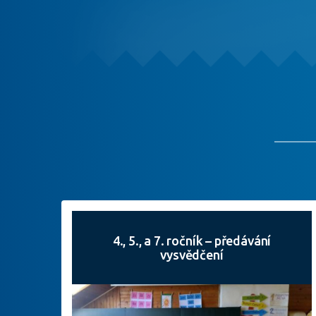
4., 5., a 7. ročník – předávání
vysvědčení