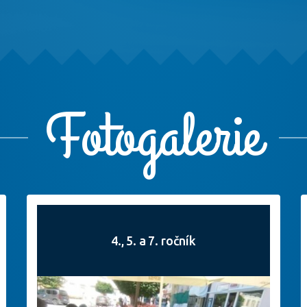
Fotogalerie
4., 5. a 7. ročník