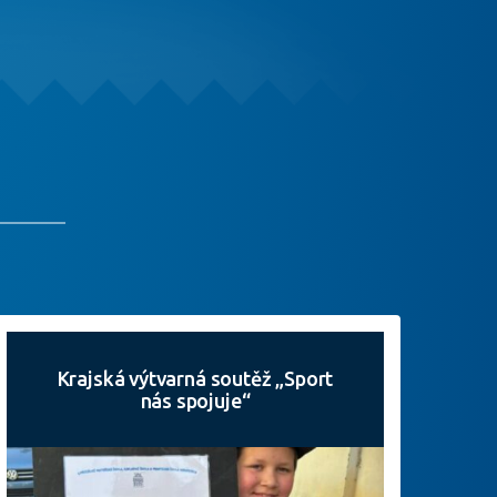
Krajská výtvarná soutěž „Sport
nás spojuje“