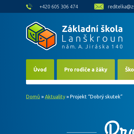
skip to main content
+420 605 306 474
reditelka@z
Úvod
Pro rodiče a žáky
Ško
Domů
»
Aktuality
»
Projekt “Dobrý skutek”
Pro