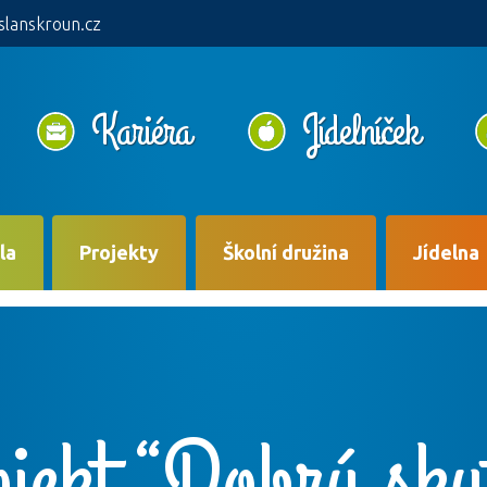
slanskroun.cz
Kariéra
Jídelníček
la
Projekty
Školní družina
Jídelna
jekt “Dobrý sku