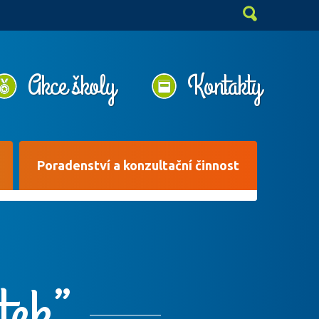
Akce školy
Kontakty
Poradenství a konzultační činnost
tek”