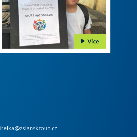
Více
itelka@zslanskroun.cz