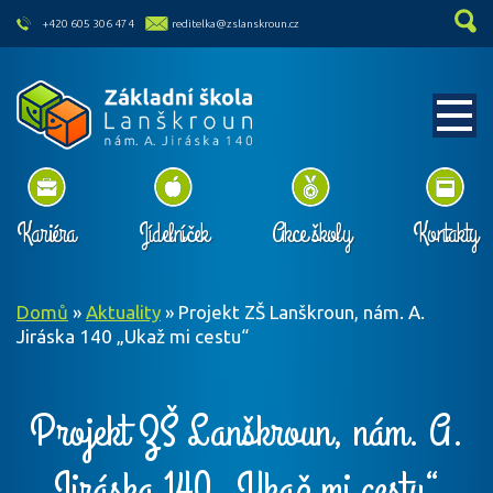
skip to main content
+420 605 306 474
reditelka@zslanskroun.cz
Kariéra
Jídelníček
Akce školy
Kontakty
Domů
»
Aktuality
»
Projekt ZŠ Lanškroun, nám. A.
Jiráska 140 „Ukaž mi cestu“
Projekt ZŠ Lanškroun, nám. A.
Jiráska 140 „Ukaž mi cestu“