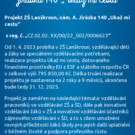
Projekt ZŠ Lanškroun, nám. A. Jiráska 140 „Ukaž mi
cestu“
s reg. č. „
CZ.02.02. XX/00/22_002/0006623
“
Od 1. 4. 2023 probíhá v ZŠ Lanškroun, vzdělávající děti
a žáky se speciálními vzdělávacími potřebami,
realizace projektu Ukaž mi cestu, dotovaného
finančními prostředky EU z ESF a státního rozpočtu ČR
v celkové výši 795 850,00 Kč. Délka trvání realizace
projektu je nastavena na 2 roky a 9 měsíců, ukončena
bude tedy 31. 12. 2025.
Projekt je zaměřen na následující témata: vzdělávání
pracovníků ve vzdělávání ZŠ a ŠD, dále pak inovativní
vzdělávání žáků v ZŠ a inovativní vzdělávání účastníků
zájmového vzdělávání v ŠD, a to s cílem umožnění
rovných příležitostí žáků školy pro jejich další uplatnění
v běžném životě a podpora profesního růstu