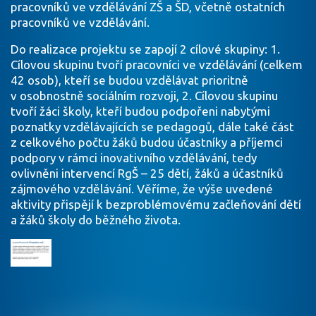
pracovníků ve vzdělávání ZŠ a ŠD, včetně ostatních
pracovníků ve vzdělávání.
Do realizace projektu se zapojí 2 cílové skupiny: 1.
Cílovou skupinu tvoří pracovníci ve vzdělávání (celkem
42 osob), kteří se budou vzdělávat prioritně
v osobnostně sociálním rozvoji, 2. Cílovou skupinu
tvoří žáci školy, kteří budou podpořeni nabytými
poznatky vzdělávajících se pedagogů, dále také část
z celkového počtu žáků budou účastníky a příjemci
podpory v rámci inovativního vzdělávání, tedy
ovlivněni intervencí RgŠ – 25 dětí, žáků a účastníků
zájmového vzdělávání. Věříme, že výše uvedené
aktivity přispějí k bezproblémovému začleňování dětí
a žáků školy do běžného života.