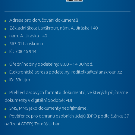
Adresa pro doručování dokumentů:
Základní škola Lanškroun, nám. A. Jiráska 140
nám. A. Jiráska 140
563 01 Lanškroun
IČ: 708 46 944
Úřední hodiny podatelny: 8.00 – 14.30 hod.
Elektronická adresa podatelny: reditelka@zslanskroun.cz
ID: 33ntijm
Přehled datových formátů dokumentů, ve kterých přijímáme
dokumenty v digitální podobě: PDF
SMS, MMS jako dokumenty nepřijímáme.
Pověřenec pro ochranu osobních údajů (DPO podle článku 37
nařízení GDPR) Tomáš Urban.