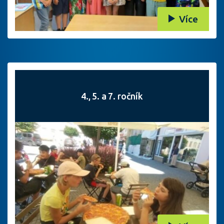
Více
4., 5. a 7. ročník