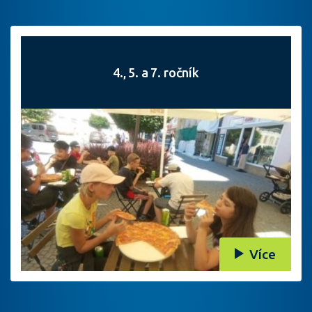
4., 5. a 7. ročník
Více