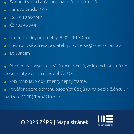
Základní škola Lanškroun, nám. A. Jiráska 140
nám. A. Jiráska 140
563 01 Lanškroun
IČ: 708 46 944
Úřední hodiny podatelny: 8.00 – 14.30 hod.
Elektronická adresa podatelny: reditelka@zslanskroun.cz
ID: 33ntijm
Přehled datových formátů dokumentů, ve kterých přijímáme
dokumenty v digitální podobě: PDF
SMS, MMS jako dokumenty nepřijímáme.
Pověřenec pro ochranu osobních údajů (DPO podle článku 37
nařízení GDPR) Tomáš Urban.
© 2026 ZŠPR |
Mapa stránek