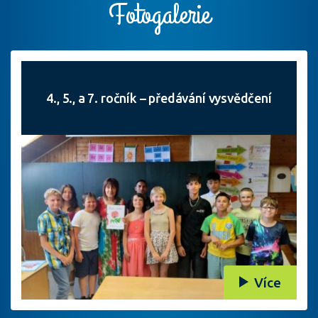
Fotogalerie
4., 5., a 7. ročník – předávání vysvědčení
Více