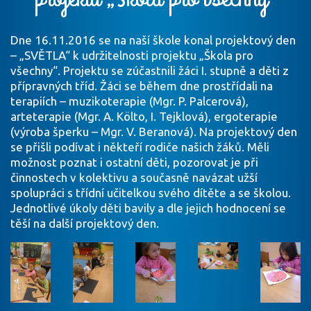
Dne 16.11.2016 se na naší škole konal projektový den
– „SVĚTLA“ k udržitelnosti projektu „Škola pro
všechny“. Projektu se zúčastnili žáci I. stupně a děti z
přípravných tříd. Žáci se během dne prostřídali na
terapiích – muzikoterapie (Mgr. P. Palcerová),
arteterapie (Mgr. A. Költo, I. Tejklová), ergoterapie
(výroba šperku – Mgr. V. Beranová). Na projektový den
se přišli podívat i někteří rodiče našich žáků. Měli
možnost poznat i ostatní děti, pozorovat je při
činnostech v kolektivu a současně navázat užší
spolupráci s třídní učitelkou svého dítěte a se školou.
Jednotlivé úkoly děti bavily a dle jejich hodnocení se
těší na další projektový den.