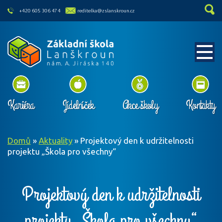
skip to main content
+420 605 306 474
reditelka@zslanskroun.cz
Kariéra
Jídelníček
Akce školy
Kontakty
Domů
»
Aktuality
»
Projektový den k udržitelnosti
projektu „Škola pro všechny“
Projektový den k udržitelnosti
projektu „Škola pro všechny“