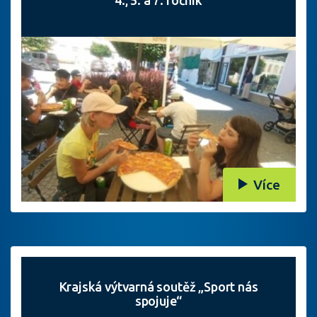
4., 5. a 7. ročník
Více
Krajská výtvarná soutěž „Sport nás
spojuje“