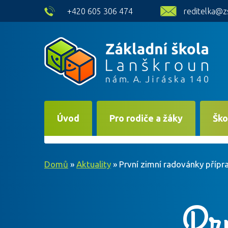
skip to main content
+420 605 306 474
reditelka@z
Úvod
Pro rodiče a žáky
Ško
Domů
»
Aktuality
»
První zimní radovánky příp
Prv