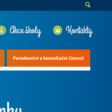
Akce školy
Kontakty
Poradenství a konzultační činnost
ánky