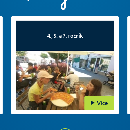
4., 5. a 7. ročník
Více