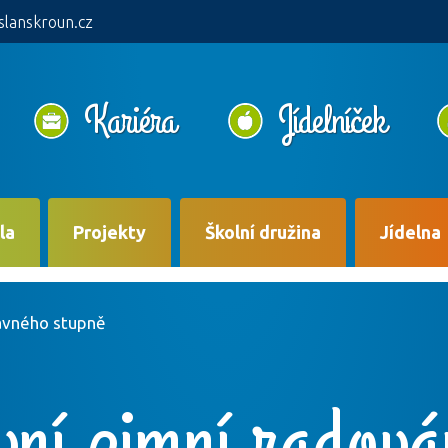
slanskroun.cz
Kariéra
Jídelníček
la
Projekty
Školní družina
Jídelna
ravného stupně
ní zimní radov