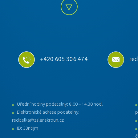
+420 605 306 474
red
Úřední hodiny podatelny: 8.00 – 14.30 hod.
Elektronická adresa podatelny:
p
reditelka@zslanskroun.cz
ID: 33ntijm
č