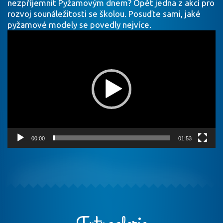
nezpříjemnit Pyžamovým dnem? Opět jedna z akcí pro
rozvoj sounáležitosti se školou. Posuďte sami, jaké
pyžamové modely se povedly nejvíce.
Video
přehrávač
00:00
01:53