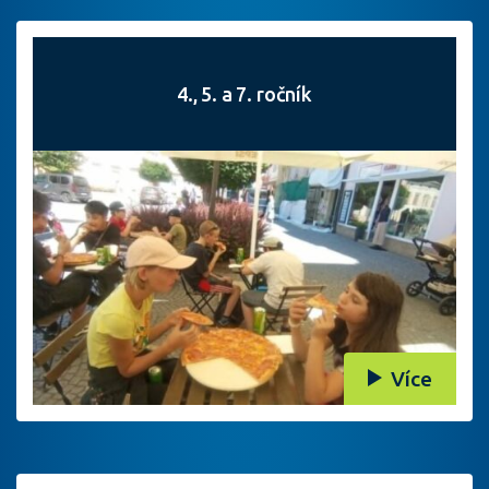
4., 5. a 7. ročník
Více