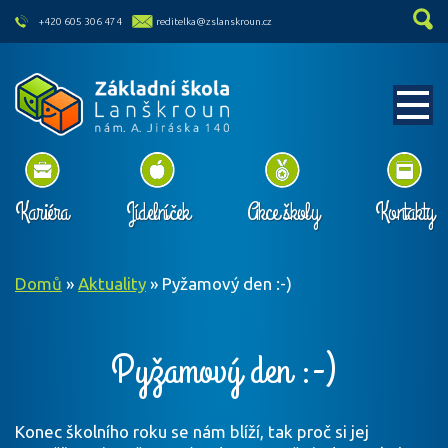
skip to main content
+420 605 306 474
reditelka@zslanskroun.cz
Kariéra
Jídelníček
Akce školy
Kontakty
Domů
»
Aktuality
»
Pyžamový den :-)
Pyžamový den :-)
Konec školního roku se nám blíží, tak proč si jej