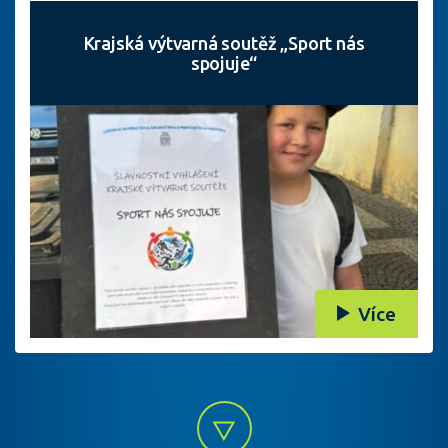
Krajská výtvarná soutěž „Sport nás
spojuje“
Více