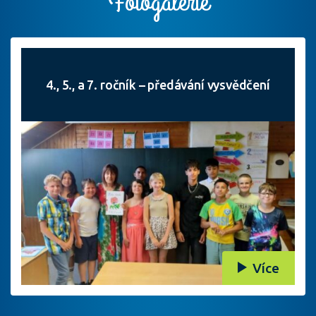
Fotogalerie
4., 5., a 7. ročník – předávání vysvědčení
Více