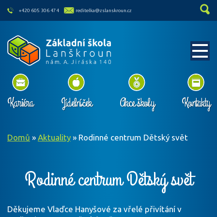
skip to main content
+420 605 306 474
reditelka@zslanskroun.cz
Kariéra
Jídelníček
Akce školy
Kontakty
Domů
»
Aktuality
»
Rodinné centrum Dětský svět
Rodinné centrum Dětský svět
Děkujeme Vlaďce Hanyšové za vřelé přivítání v