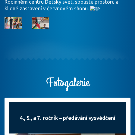
Rodinném centru Dětský svět, spoustu prostoru a
klidné zastavení v červnovém shonu.
Fotogalerie
4., 5., a 7. ročník – předávání vysvědčení