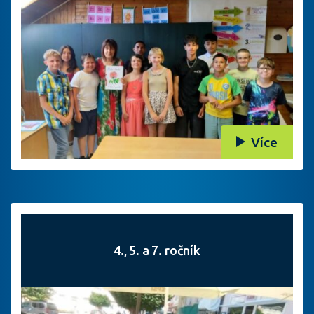
Více
4., 5. a 7. ročník