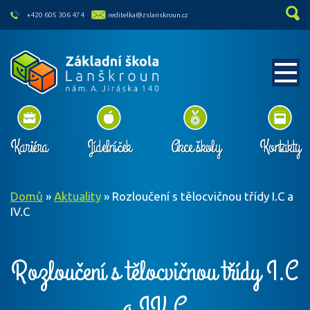
skip to main content
+420 605 306 474
reditelka@zslanskroun.cz
Kariéra
Jídelníček
Akce školy
Kontakty
Domů
»
Aktuality
»
Rozloučení s tělocvičnou třídy I.C a
IV.C
Rozloučení s tělocvičnou třídy I.C
a IV.C