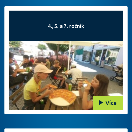
4., 5. a 7. ročník
Více