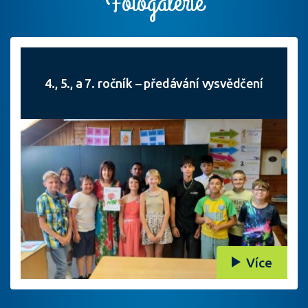
Fotogalerie
4., 5., a 7. ročník – předávání vysvědčení
Více