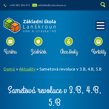
skip to main content
+420 605 306 474
reditelka@zslanskroun.cz
Kariéra
Jídelníček
Akce školy
Kontakty
Domů
»
Aktuality
»
Sametová revoluce v 3.B, 4.B, 5.B
Sametová revoluce v 3.B, 4.B,
5.B