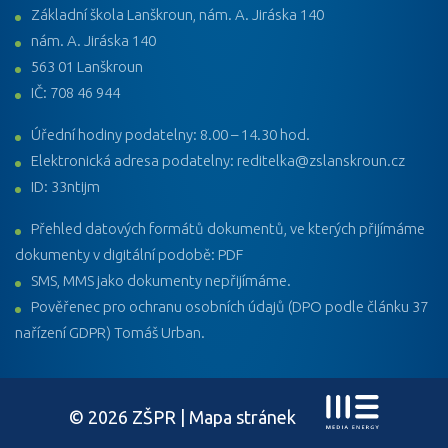
Základní škola Lanškroun, nám. A. Jiráska 140
nám. A. Jiráska 140
563 01 Lanškroun
IČ: 708 46 944
Úřední hodiny podatelny: 8.00 – 14.30 hod.
Elektronická adresa podatelny: reditelka@zslanskroun.cz
ID: 33ntijm
Přehled datových formátů dokumentů, ve kterých přijímáme
dokumenty v digitální podobě: PDF
SMS, MMS jako dokumenty nepřijímáme.
Pověřenec pro ochranu osobních údajů (DPO podle článku 37
nařízení GDPR) Tomáš Urban.
© 2026 ZŠPR |
Mapa stránek