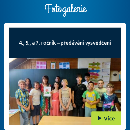
Fotogalerie
4., 5., a 7. ročník – předávání vysvědčení
Více