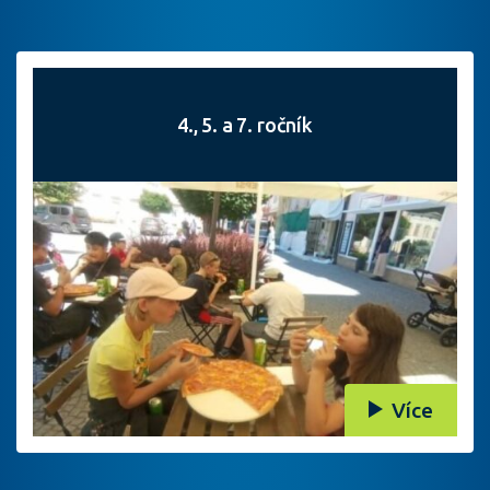
4., 5. a 7. ročník
Více