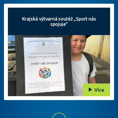
Krajská výtvarná soutěž „Sport nás
spojuje“
Více