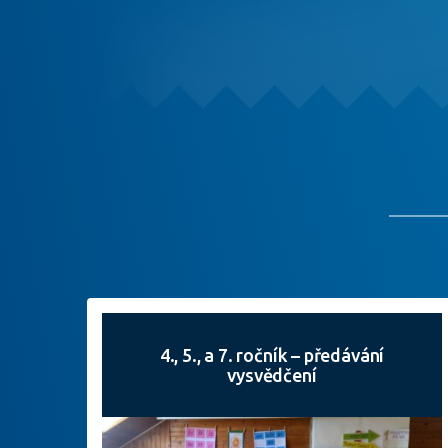
4., 5., a 7. ročník – předávání
vysvědčení