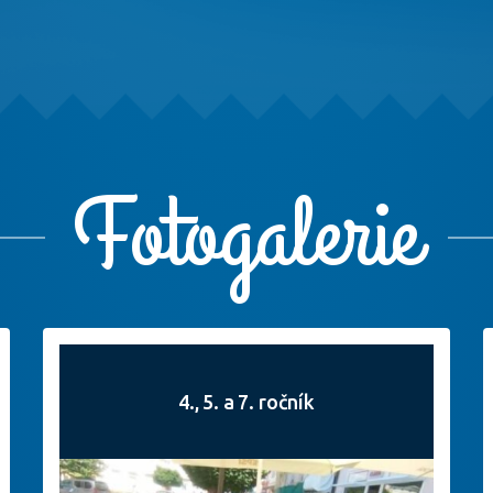
Fotogalerie
4., 5. a 7. ročník