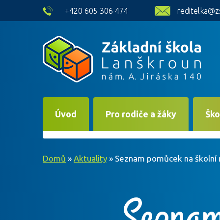
skip to main content
+420 605 306 474
reditelka@z
Úvod
Pro rodiče a žáky
Ško
Domů
»
Aktuality
»
Seznam pomůcek na školní r
Seznam