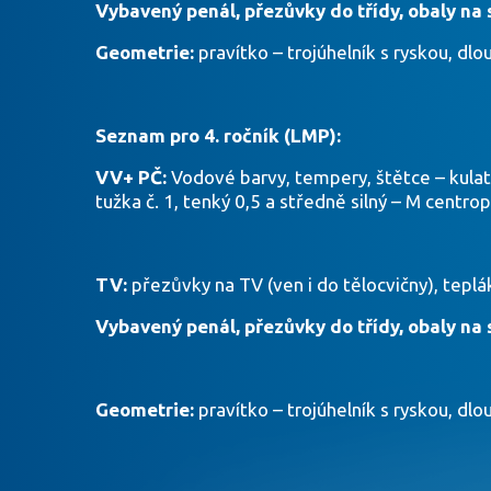
Vybavený penál, přezůvky do třídy, obaly na 
Geometrie:
pravítko – trojúhelník s ryskou, dlou
Seznam pro 4. ročník (LMP):
VV+ PČ:
Vodové barvy, tempery, štětce – kulatý 
tužka č. 1, tenký 0,5 a středně silný – M centro
TV:
přezůvky na TV (ven i do tělocvičny), tepláky
Vybavený penál, přezůvky do třídy, obaly na 
Geometrie:
pravítko – trojúhelník s ryskou, dlou