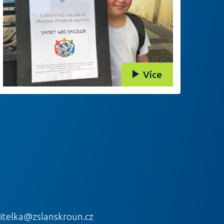
Více
itelka@zslanskroun.cz