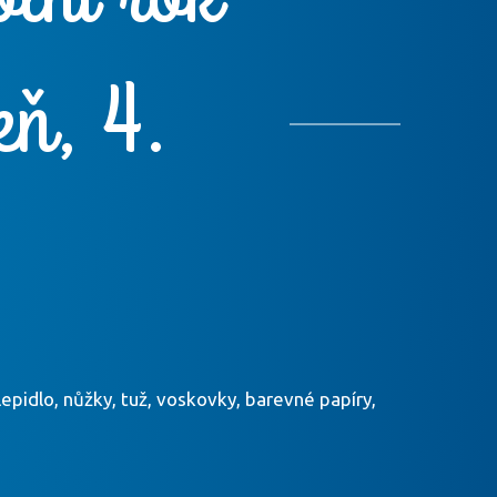
eň, 4.
lepidlo, nůžky, tuž, voskovky, barevné papíry,