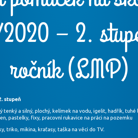
2020 – 2. stup
ročník (LMP)
. stupeň
tenký a silný, plochý, kelímek na vodu, igelit, hadřík, tuhé 
pen, pastelky, fixy, pracovní rukavice na práci na pozemku
, triko, mikina, kraťasy, taška na věci do TV.