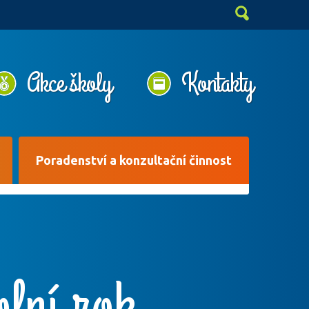
Akce školy
Kontakty
Poradenství a konzultační činnost
lní rok