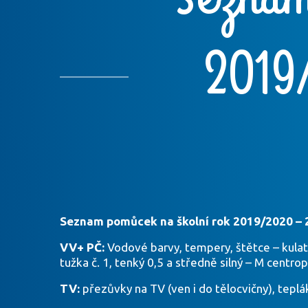
2019/
Seznam pomůcek na školní rok 2019/2020 – 2
VV+ PČ:
Vodové barvy, tempery, štětce – kulatý 
tužka č. 1, tenký 0,5 a středně silný – M centro
TV:
přezůvky na TV (ven i do tělocvičny), tepláky