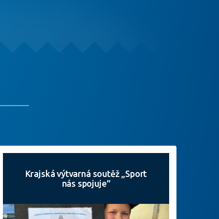
Krajská výtvarná soutěž „Sport
nás spojuje“