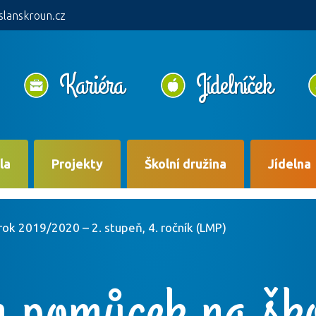
slanskroun.cz
Kariéra
Jídelníček
la
Projekty
Školní družina
Jídelna
ok 2019/2020 – 2. stupeň, 4. ročník (LMP)
 pomůcek na ško