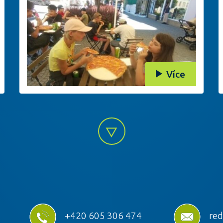
Více
+420 605 306 474
red