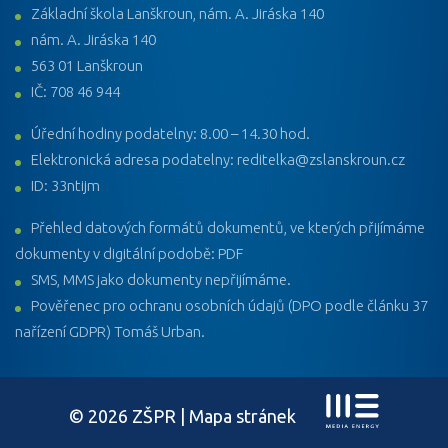
Základní škola Lanškroun, nám. A. Jiráska 140
nám. A. Jiráska 140
563 01 Lanškroun
IČ: 708 46 944
Úřední hodiny podatelny: 8.00 – 14.30 hod.
Elektronická adresa podatelny: reditelka@zslanskroun.cz
ID: 33ntijm
Přehled datových formátů dokumentů, ve kterých přijímáme
dokumenty v digitální podobě: PDF
SMS, MMS jako dokumenty nepřijímáme.
Pověřenec pro ochranu osobních údajů (DPO podle článku 37
nařízení GDPR) Tomáš Urban.
© 2026 ZŠPR |
Mapa stránek