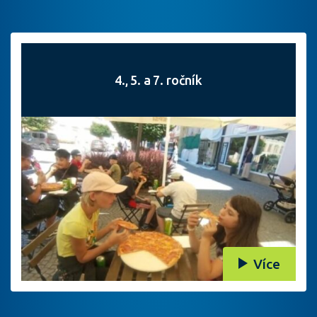
4., 5. a 7. ročník
Více