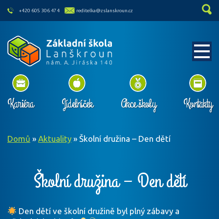
skip to main content
+420 605 306 474
reditelka@zslanskroun.cz
Kariéra
Jídelníček
Akce školy
Kontakty
Domů
»
Aktuality
»
Školní družina – Den dětí
Školní družina – Den dětí
Den dětí ve školní družině byl plný zábavy a