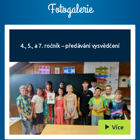
Fotogalerie
4., 5., a 7. ročník – předávání vysvědčení
Více