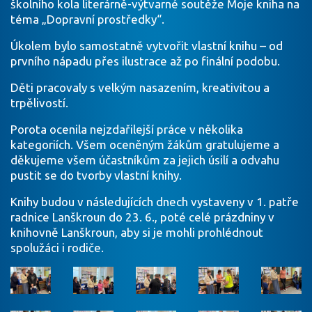
školního kola literárně-výtvarné soutěže Moje kniha na
téma „Dopravní prostředky“.
Úkolem bylo samostatně vytvořit vlastní knihu – od
prvního nápadu přes ilustrace až po finální podobu.
Děti pracovaly s velkým nasazením, kreativitou a
trpělivostí.
Porota ocenila nejzdařilejší práce v několika
kategoriích. Všem oceněným žákům gratulujeme a
děkujeme všem účastníkům za jejich úsilí a odvahu
pustit se do tvorby vlastní knihy.
Knihy budou v následujících dnech vystaveny v 1. patře
radnice Lanškroun do 23. 6., poté celé prázdniny v
knihovně Lanškroun, aby si je mohli prohlédnout
spolužáci i rodiče.