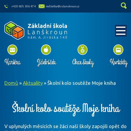
skip to main content
+420 605 306 474
reditelka@zslanskroun.cz
Kariéra
Jídelníček
Akce školy
Kontakty
Domů
»
Aktuality
»
Školní kolo soutěže Moje kniha
Školní kolo soutěže Moje kniha
V uplynulých měsících se žáci naší školy zapojili opět do