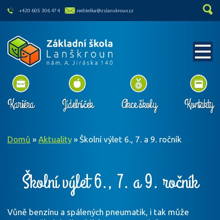
skip to main content
+420 605 306 474
reditelka@zslanskroun.cz
Kariéra
Jídelníček
Akce školy
Kontakty
Domů
»
Aktuality
»
Školní výlet 6., 7. a 9. ročník
Školní výlet 6., 7. a 9. ročník
Vůně benzínu a spálených pneumatik, i tak může