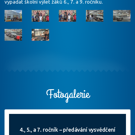
vypadat školní výlet žáků 6., 7. a 9. ročníku.
Fotogalerie
4., 5., a 7. ročník – předávání vysvědčení