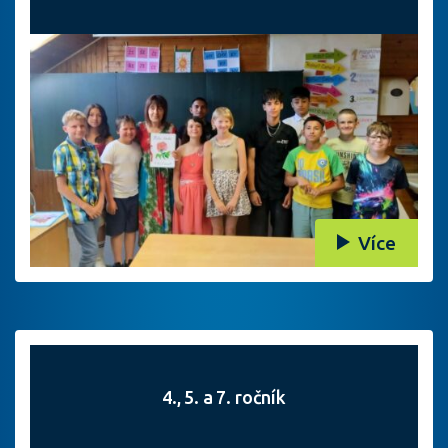
Více
4., 5. a 7. ročník