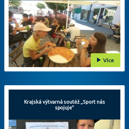
Více
Krajská výtvarná soutěž „Sport nás
spojuje“