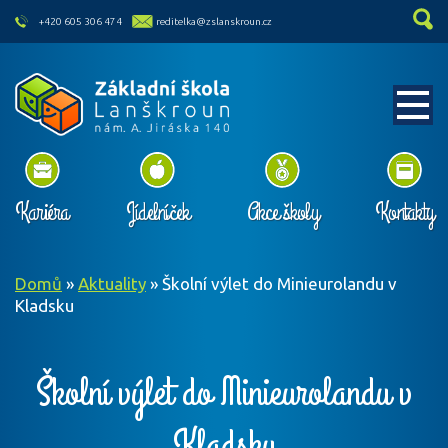
skip to main content
+420 605 306 474
reditelka@zslanskroun.cz
Kariéra
Jídelníček
Akce školy
Kontakty
Domů
»
Aktuality
»
Školní výlet do Minieurolandu v
Kladsku
Školní výlet do Minieurolandu v
Kladsku