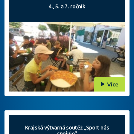
4., 5. a 7. ročník
Více
Krajská výtvarná soutěž „Sport nás
spojuje“