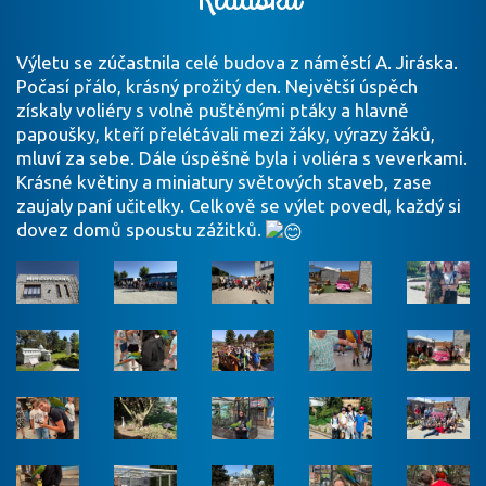
Výletu se zúčastnila celé budova z náměstí A. Jiráska.
Počasí přálo, krásný prožitý den. Největší úspěch
získaly voliéry s volně puštěnými ptáky a hlavně
papoušky, kteří přelétávali mezi žáky, výrazy žáků,
mluví za sebe. Dále úspěšně byla i voliéra s veverkami.
Krásné květiny a miniatury světových staveb, zase
zaujaly paní učitelky. Celkově se výlet povedl, každý si
dovez domů spoustu zážitků.