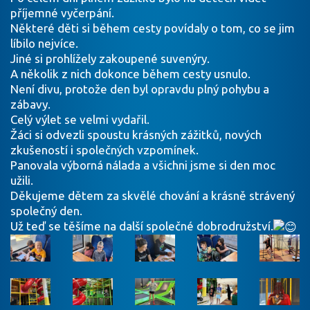
příjemné vyčerpání.
Některé děti si během cesty povídaly o tom, co se jim
líbilo nejvíce.
Jiné si prohlížely zakoupené suvenýry.
A několik z nich dokonce během cesty usnulo.
Není divu, protože den byl opravdu plný pohybu a
zábavy.
Celý výlet se velmi vydařil.
Žáci si odvezli spoustu krásných zážitků, nových
zkušeností i společných vzpomínek.
Panovala výborná nálada a všichni jsme si den moc
užili.
Děkujeme dětem za skvělé chování a krásně strávený
společný den.
Už teď se těšíme na další společné dobrodružství.