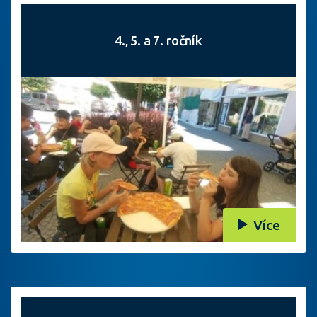
4., 5. a 7. ročník
Více