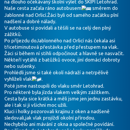
na dlouho očekávaný školní výlet do SKIPI Letohrad.
Naše cesta začala ráno autobusem
směrem do
Jablonné nad Orlicí.Žáci byli od samého začátku plní
nadšení a dobré nálady.
V autobuse si povídali a těšili se na celý den plný
zážitků.
Po příjezdu doJablonného nad Orlicí nás čekala asi
třicetiminutová přestávka před přestupem na vlak.
Žáci si během ní stihli odpočinout a hlavně se nasvačit.
Někteří vytáhli z batůžků ovoce, jiní domácí dobroty
nebo sušenky.
Prohlédli jsme si také okolí nádraží a netrpělivě
vyhlíželi vlak
.
Poté jsme nastoupili do vlaku směr Letohrad.
Pro některé byla jízda vlakem velkým zážitkem.
Cesta byla sice krátká a měli jsme jen jednu zastávku,
ale i tak si ji všichni moc užili.
Kluci i holky pozorovali krajinu z oken a nadšeně
sledovali,jak vlak projíždí okolní přírodou.
Nechybělo ani mávání z okna a společné povídání.