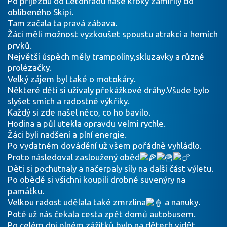
Po příjezdu do Letohradu naše kroky zamířily do
oblíbeného Skipi.
Tam začala ta pravá zábava.
Žáci měli možnost vyzkoušet spoustu atrakcí a herních
prvků.
Největší úspěch měly trampolíny,skluzavky a různé
prolézačky.
Velký zájem byl také o motokáry.
Některé děti si užívaly překážkové dráhy.Všude bylo
slyšet smích a radostné výkřiky.
Každý si zde našel něco, co ho bavilo.
Hodina a půl utekla opravdu velmi rychle.
Žáci byli nadšení a plní energie.
Po vydatném dovádění už všem pořádně vyhládlo.
Proto následoval zasloužený oběd
Děti si pochutnaly a načerpaly síly na další část výletu.
Po obědě si všichni koupili drobné suvenýry na
památku.
Velkou radost udělala také zmrzlina
a nanuky.
Poté už nás čekala cesta zpět domů autobusem.
Po celém dni plném zážitků bylo na dětech vidět