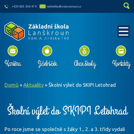
skip to main content
+420 605 306 474
reditelka@zslanskroun.cz
Kariéra
Jídelníček
Akce školy
Kontakty
Domů
»
Aktuality
»
Školní výlet do SKIPI Letohrad
Školní výlet do SKIPI Letohrad
Po roce jsme se společně s žáky 1., 2. a 3. třídy vydali