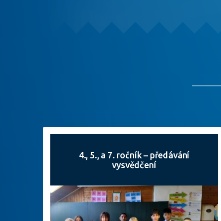
4., 5., a 7. ročník – předávání
vysvědčení