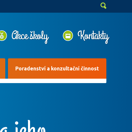
Akce školy
Kontakty
Poradenství a konzultační činnost
a jeho