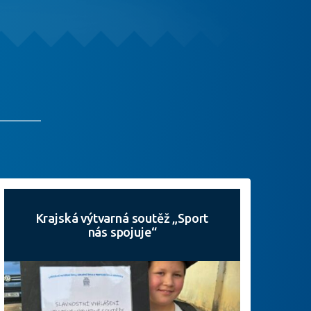
Krajská výtvarná soutěž „Sport
nás spojuje“