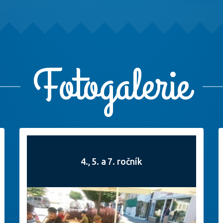
Fotogalerie
4., 5. a 7. ročník