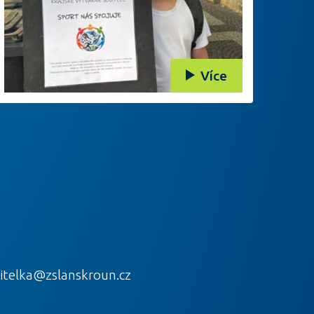
Více
itelka@zslanskroun.cz