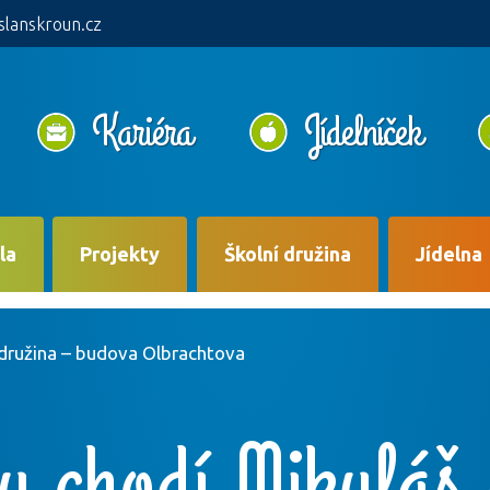
slanskroun.cz
Kariéra
Jídelníček
la
Projekty
Školní družina
Jídelna
 družina – budova Olbrachtova
u chodí Mikuláš 