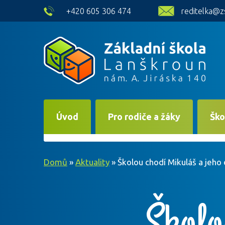
skip to main content
+420 605 306 474
reditelka@z
Úvod
Pro rodiče a žáky
Ško
Domů
»
Aktuality
»
Školou chodí Mikuláš a jeho
Školo